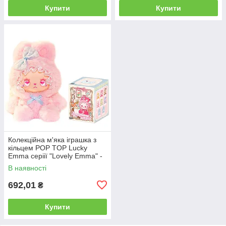
Купити
Купити
Колекційна м'яка іграшка з
кільцем POP TOP Lucky
Emma серіії "Lovely Emma" -
ЗАЙЧЕНЯТА(дисп., в ас.)
В наявності
692,01
₴
Купити