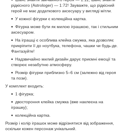
рідкісного (Astrologer) — 1:72! Зауважте, що рідкісний
герой не має додаткового аксесуару у вигляді мітли.
У кожної фігурки є колекційна картка.
Фігурка може бути як милою іграшкою, так і стильним
аксесуаром.
На іграшці є особлива клейка смужка, яка дозволяє
прикріпити її до ноутбука, телефона, чашки чи будь-де.
Фантазуйте!
Надзвичайно милий дизайн дарує приємні емоції та
створює незабутню атмосферу.
Розмір фігурки приблизно 5–6 см (залежно від героя
та пози).
У комплект входить:
1 фігурка;
двостороння клейка смужка (вже наклеєна на
іграшку);
колекційна картка.
Розмір і колір іграшок може відрізнятися від зображення,
оскільки кожен персонаж унікальний.