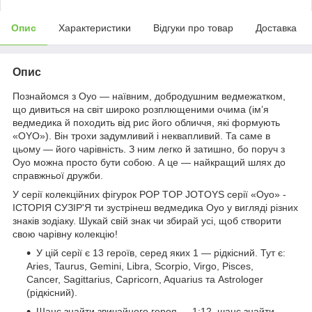
Опис
Характеристики
Відгуки про товар
Доставка
Опис
Познайомся з Oyo — наївним, добродушним ведмежатком,
що дивиться на світ широко розплющеними очима (ім’я
ведмедика й походить від рис його обличчя, які формують
«OYO»). Він трохи задумливий і неквапливий. Та саме в
цьому — його чарівність. З ним легко й затишно, бо поруч з
Oyo можна просто бути собою. А це — найкращий шлях до
справжньої дружби.
У серії колекційних фігурок POP TOP JOTOYS серії «Oyo» -
ІСТОРІЯ СУЗІР'Я ти зустрінеш ведмедика Oyo у вигляді різних
знаків зодіаку. Шукай свій знак чи збирай усі, щоб створити
свою чарівну колекцію!
У цій серії є 13 героїв, серед яких 1 — рідкісний. Тут є:
Aries, Taurus, Gemini, Libra, Scorpio, Virgo, Pisces,
Cancer, Sagittarius, Capricorn, Aquarius та Astrologer
(рідкісний).
Шанс знайти звичайного героя — 1:12, шанс знайти