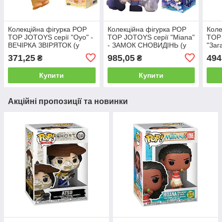
Колекційна фігурка POP
Колекційна фігурка POP
Коле
TOP JOTOYS серії "Oyo" -
TOP JOTOYS серії "Miana"
TOP 
ВЕЧІРКА ЗВІРЯТОК (у
- ЗАМОК СНОВИДІНЬ (у
"Заг
дисп., в ас.)
дисп., в ас.)
КАВ'
371,25
985,05
494
₴
₴
Купити
Купити
Акційні пропозиції та новинки