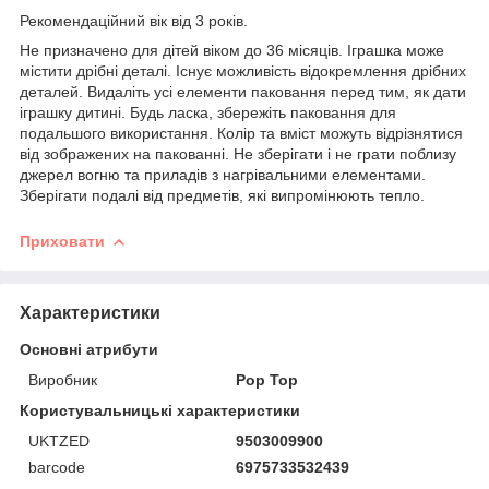
Рекомендаційний вік від 3 років.
Не призначено для дітей віком до 36 місяців. Іграшка може
містити дрібні деталі. Існує можливість відокремлення дрібних
деталей. Видаліть усі елементи паковання перед тим, як дати
іграшку дитині. Будь ласка, збережіть паковання для
подальшого використання. Колір та вміст можуть відрізнятися
від зображених на пакованні. Не зберігати і не грати поблизу
джерел вогню та приладів з нагрівальними елементами.
Зберігати подалі від предметів, які випромінюють тепло.
Приховати
Характеристики
Основні атрибути
Виробник
Pop Top
Користувальницькі характеристики
UKTZED
9503009900
barcode
6975733532439