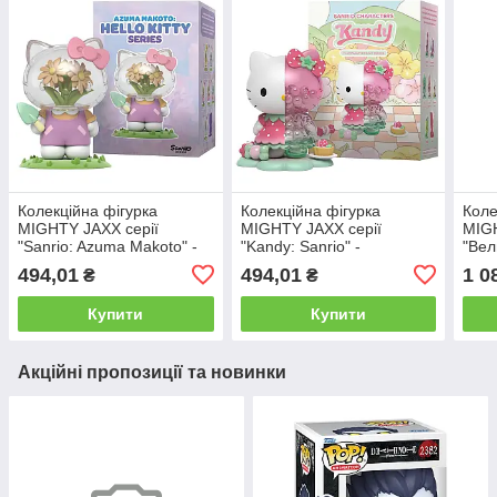
Колекційна фігурка
Колекційна фігурка
Коле
MIGHTY JAXX серії
MIGHTY JAXX серії
MIGH
"Sanrio: Azuma Makoto" -
"Kandy: Sanrio" -
"Вел
ХЕЛОУ КІТТІ (в ас., у
КВІТКОВЕ СНОВИДІННЯ
ЗОР
494,01
494,01
1 0
₴
₴
дисп.)
(в ас., у дисп.)
Купити
Купити
Акційні пропозиції та новинки