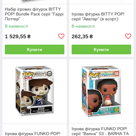
Набір ігрових фігурок BITTY
POP! Bundle Pack серії "Гаррі
Ігрова фігурка BITTY POP!
Поттер"
серії "Аватар" (в асорт.)
В наявності
В наявності
1 529,55
262,35
₴
₴
Купити
Купити
Ігрова фігурка FUNKO POP!
Ігрова фігурка FUNKO POP!
серії "Ваяна" S3 - ВАЯНА ТА