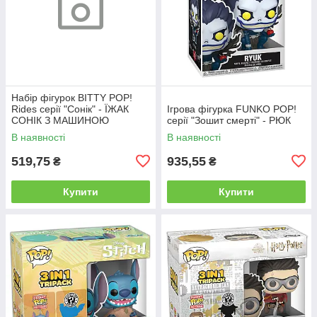
Набір фігурок BITTY POP!
Rides серії "Сонік" - ЇЖАК
Ігрова фігурка FUNKO POP!
СОНІК З МАШИНОЮ
серії "Зошит смерті" - РЮК
В наявності
В наявності
519,75
935,55
₴
₴
Купити
Купити