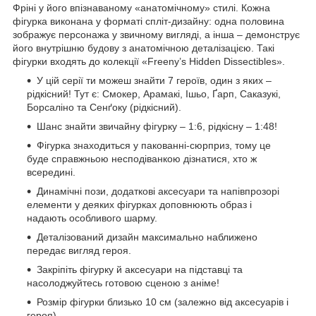
Фріні у його впізнаваному «анатомічному» стилі. Кожна
фігурка виконана у форматі спліт-дизайну: одна половина
зображує персонажа у звичному вигляді, а інша – демонструє
його внутрішню будову з анатомічною деталізацією. Такі
фігурки входять до колекції «Freeny’s Hidden Dissectibles».
У цій серії ти можеш знайти 7 героїв, один з яких –
рідкісний! Тут є: Смокер, Арамакі, Ішьо, Ґарп, Саказукі,
Борсаліно та Сенґоку (рідкісний).
Шанс знайти звичайну фігурку – 1:6, рідкісну – 1:48!
Фігурка знаходиться у пакованні-сюрприз, тому це
буде справжньою несподіванкою дізнатися, хто ж
всередині.
Динамічні пози, додаткові аксесуари та напівпрозорі
елементи у деяких фігурках доповнюють образ і
надають особливого шарму.
Деталізований дизайн максимально наближено
передає вигляд героя.
Закріпіть фігурку й аксесуари на підставці та
насолоджуйтесь готовою сценою з аніме!
Розмір фігурки близько 10 см (залежно від аксесуарів і
героя).