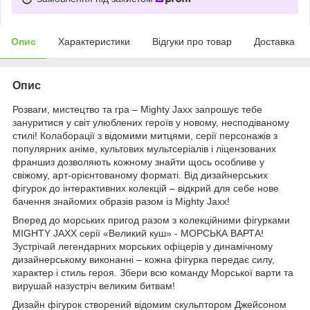
Опис
Характеристики
Відгуки про товар
Доставка
Опис
Розваги, мистецтво та гра – Mighty Jaxx запрошує тебе
зануритися у світ улюблених героїв у новому, несподіваному
стилі! Колаборації з відомими митцями, серії персонажів з
популярних аніме, культових мультсеріалів і ліцензованих
франшиз дозволяють кожному знайти щось особливе у
свіжому, арт-орієнтованому форматі. Від дизайнерських
фігурок до інтерактивних колекцій – відкрий для себе нове
бачення знайомих образів разом із Mighty Jaxx!
Вперед до морських пригод разом з колекційними фігурками
MIGHTY JAXX серії «Великий куш» - МОРСЬКА ВАРТА!
Зустрічай легендарних морських офіцерів у динамічному
дизайнерському виконанні – кожна фігурка передає силу,
характер і стиль героя. Збери всю команду Морської варти та
вирушай назустріч великим битвам!
Дизайн фігурок створений відомим скульптором Джейсоном