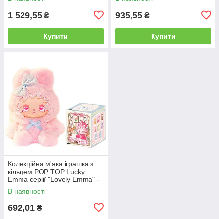
1 529,55
935,55
₴
₴
Купити
Купити
Колекційна м'яка іграшка з
кільцем POP TOP Lucky
Emma серіії "Lovely Emma" -
ЗАЙЧЕНЯТА(дисп., в ас.)
В наявності
692,01
₴