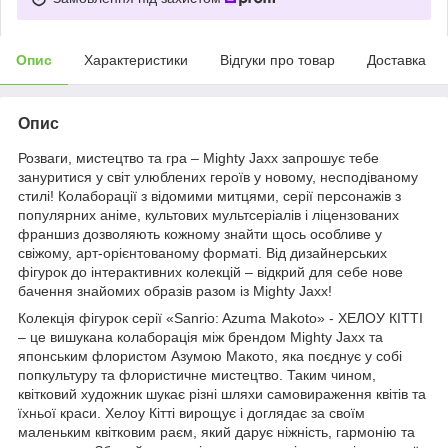
Опис
Характеристики
Відгуки про товар
Доставка
Опис
Розваги, мистецтво та гра – Mighty Jaxx запрошує тебе
зануритися у світ улюблених героїв у новому, несподіваному
стилі! Колаборації з відомими митцями, серії персонажів з
популярних аніме, культових мультсеріалів і ліцензованих
франшиз дозволяють кожному знайти щось особливе у
свіжому, арт-орієнтованому форматі. Від дизайнерських
фігурок до інтерактивних колекцій – відкрий для себе нове
бачення знайомих образів разом із Mighty Jaxx!
Колекція фігурок серії «Sanrio: Azuma Makoto» - ХЕЛОУ КІТТІ
– це вишукана колаборація між брендом Mighty Jaxx та
японським флористом Азумою Макото, яка поєднує у собі
попкультуру та флористичне мистецтво. Таким чином,
квітковий художник шукає різні шляхи самовираження квітів та
їхньої краси. Хелоу Кітті вирощує і доглядає за своїм
маленьким квітковим раєм, який дарує ніжність, гармонію та