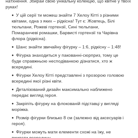
натхнення. Збирай свою унікальну колекцію, що квітне у твоїх
руках!
У цій серії ти можеш знайти 7 Хелоу Кітті з різними
квітами, одна з яких – рідкісна! Тут є: Жовтець, Білі
тюльпани, Рожеві гортензії, Сині тюльпани,
Помаранчеві ромашки, Барвисті гортензії та Чарівна
флора (рідкісна).
Шанс знайти звичайну фігурку – 1:6, рідкісну – 1:48!
Фігурка знаходиться у пакованні-сюрприз, тому це
буде справжньою несподіванкою дізнатися, хто ж
всередині.
Фігурки Хелоу Кітті представлені з прозорою головою
всередині якої різні квіти.
Деталізований дизайн максимально наближено
передає вигляд героя.
Закріпіть фігурку на флокованій підставці у вигляді
моріжка.
Розмір фігурки близько 8 см (залежно від аксесуарів і
героя).
Фігурки можуть мати елементи схожі на їжу, не
вживати всередину.