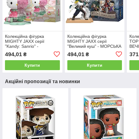
Колекційна фігурка
Колекційна фігурка
Коле
MIGHTY JAXX серії
MIGHTY JAXX серії
TOP 
"Kandy: Sanrio" -
"Великий куш" - МОРСЬКА
ВЕЧІ
КВІТКОВЕ СНОВИДІННЯ
ВАРТА (в ас., у дисп.)
дисп.
494,01
494,01
371
₴
₴
(в ас., у дисп.)
Купити
Купити
Акційні пропозиції та новинки