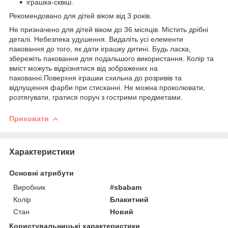
іграшка-сквіш.
Рекомендовано для дітей віком від 3 років.
Не призначено для дітей віком до 36 місяців. Містить дрібні
деталі. Небезпека удушення. Видаліть усі елементи
паковання до того, як дати іграшку дитині. Будь ласка,
збережіть паковання для подальшого використання. Колір та
вміст можуть відрізнятися від зображених на
пакованні.Поверхня іграшки схильна до розривів та
відлущення фарби при стисканні. Не можна проколювати,
розтягувати, гратися поруч з гострими предметами.
Приховати
Характеристики
Основні атрибути
Виробник
#sbabam
Колір
Блакитний
Стан
Новий
Користувальницькі характеристики