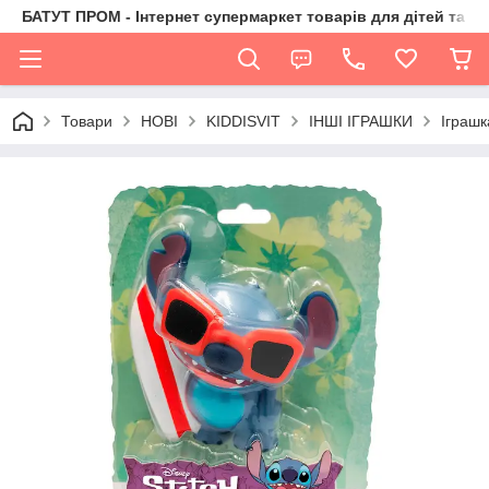
БАТУТ ПРОМ - Інтернет супермаркет товарів для дітей та їх 
Товари
НОВІ
KIDDISVIT
ІНШІ ІГРАШКИ
Іграшк