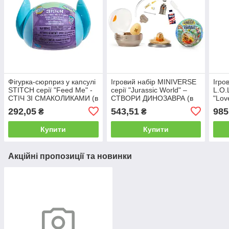
Фігурка-сюрприз у капсулі
Ігровий набір MINIVERSE
Ігро
STITCH серії "Feed Me" -
серії "Jurassic World" –
L.O.
СТІЧ ЗІ СМАКОЛИКАМИ (в
СТВОРИ ДИНОЗАВРА (в
"Lov
асорт., у диспл.)
асорт., в дисп.)
дисп
292,05
543,51
985
₴
₴
Купити
Купити
Акційні пропозиції та новинки