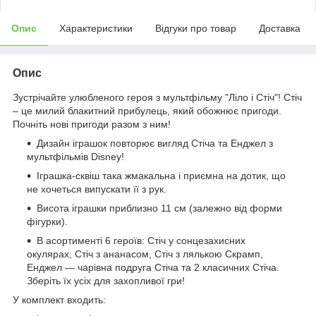
Опис
Характеристики
Відгуки про товар
Доставка
Опис
Зустрічайте улюбленого героя з мультфільму "Ліло і Стіч"! Стіч
– це милий блакитний прибулець, який обожнює пригоди.
Почніть нові пригоди разом з ним!
Дизайн іграшок повторює вигляд Стіча та Енджел з
мультфільмів Disney!
Іграшка-сквіш така жмакальна і приємна на дотик, що
не хочеться випускати її з рук.
Висота іграшки приблизно 11 см (залежно від форми
фігурки).
В асортименті 6 героїв: Стіч у сонцезахисних
окулярах, Стіч з ананасом, Стіч з лялькою Скрамп,
Енджел — чарівна подруга Стіча та 2 класичних Стіча.
Зберіть їх усіх для захопливої гри!
У комплект входить: