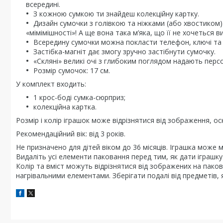
всередині.
З кожною сумкою ти знайдеш колекційну картку.
Дизайн сумочки з голівкою та ніжками (або хвостиком)
«мімімішності»! А ще вона така м’яка, що її не хочеться ви
Всередину сумочки можна покласти телефон, ключі та і
Застібка-магніт дає змогу зручно застібнути сумочку.
«Скляні» великі очі з глибоким поглядом надають пер
Розмір сумочок: 17 см.
У комплект входить:
1 крос-боді сумка-сюрприз;
колекційна картка.
Розмір і колір іграшок може відрізнятися від зображення, ос
Рекомендаційний вік: від 3 років.
Не призначено для дітей віком до 36 місяців. Іграшка може м
Видаліть усі елементи паковання перед тим, як дати іграшк
Колір та вміст можуть відрізнятися від зображених на паков
нагрівальними елементами. Зберігати подалі від предметів,