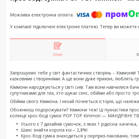
У компанії підключені електронні платежі. Тепер ви можете
Опис
Х
Запрошуємо тебе у світ фантастичних створінь – Кіммонів!
казковими створіннями. А ще вони дуже приязні, люблять гра
Кіммони народжуються у світі снів. Там вони навчилися бачи
супутниками для тих, хто шукає сенс, обійми або просто трохи
Обійми свого Кіммона. І нехай почнеться історія, що належи
Обожнюєш подорожувати? Кіммони теж! Ці пухнастики просто
колекції крос-боді сумок POP TOP Kimmon — МАНДРІВНІ 
Усього є 7 дизайнів сумочок, з яких 1 рідкісна: качечка,
Шанс знайти коропа коі – 2,8%!
Крос-боді сумка знаходиться у сюрприз-пакованні, том