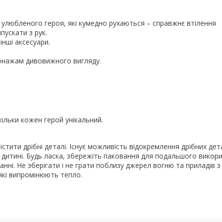
 улюбленого героя, які кумедно рухаються – справжнє втілення
пускати з рук.
нші аксесуари.
сонажам дивовижного вигляду.
кільки кожен герой унікальний.
істити дрібні деталі. Існує можливість відокремлення дрібних дет
у дитині. Будь ласка, збережіть паковання для подальшого викор
анні. Не зберігати і не грати поблизу джерел вогню та приладів з
 які випромінюють тепло.