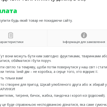
 купити будь-який товар не покидаючи сайту.
арактеристики
Інформація для замовлення
 Тут вони можуть бути ким завгодно: фруктиками, тваринками аб
тися, обійматися і бути поруч.
ти світло та темряву, щоби потім повернутися у наш світ і стати
 тепла. Їхній дім – не коробка, а серце того, хто відкриє її.
ть тільки вам!
 створені для пригод. Шукай улюбленого друга або ж збирай ус
ТВАРИНКИ!
 метелик, тигреня, бичок, жабка, пандочка і короп коі (рідкісний).
у це буде справжньою несподіванкою дізнатися, яка саме сумочк