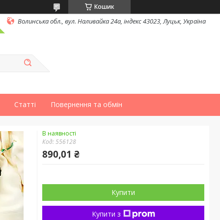
Кошик
Волинська обл., вул. Наливайка 24а, індекс 43023, Луцьк, Україна
Статті
Повернення та обмін
В наявності
Код:
556128
890,01 ₴
Купити
Купити з