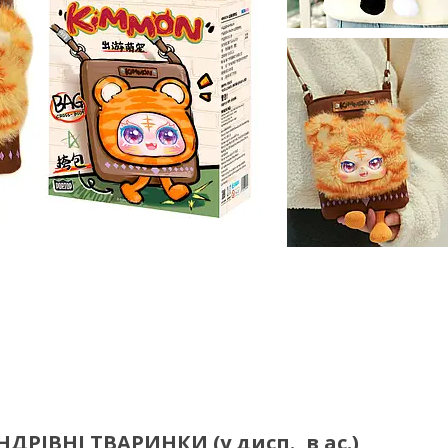
ДРІВНІ ТВАРИНКИ (у дисп., в ас.)