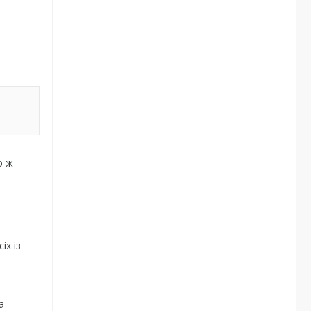
о ж
іх із
а