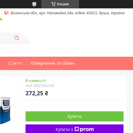
Кошик
Волинська обл., вул. Наливайка 24а, індекс 43023, Луцьк, Україна
Статті
Повернення та обмін
В наявності
Код:
KM250425W
272,25 ₴
Купити
Купити з