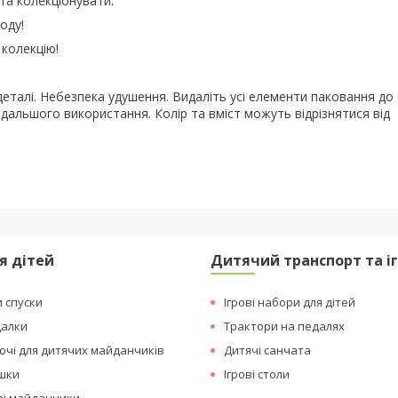
та колекціонувати.
оду!
 колекцію!
 деталі. Небезпека удушення. Видаліть усі елементи паковання до 
одальшого використання. Колір та вміст можуть відрізнятися від
я дітей
Дитячий транспорт та і
и спуски
Ігрові набори для дітей
далки
Трактори на педалях
чі для дитячих майданчиків
Дитячі санчата
ашки
Ігрові столи