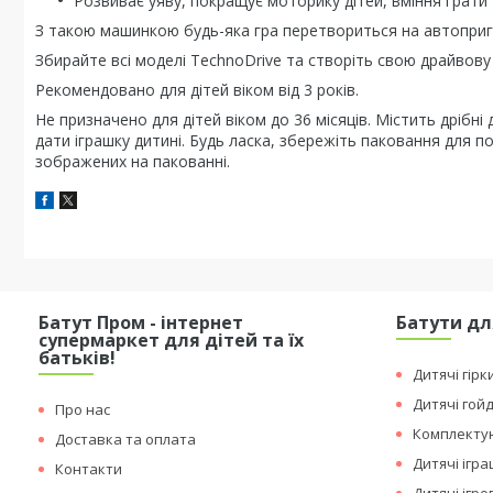
Розвиває уяву, покращує моторику дітей, вміння грати 
З такою машинкою будь-яка гра перетвориться на автоприг
Збирайте всі моделі TechnoDrive та створіть свою драйвову
Рекомендовано для дітей віком від 3 років.
Не призначено для дітей віком до 36 місяців. Містить дрібні
дати іграшку дитині. Будь ласка, збережіть паковання для п
зображених на пакованні.
Батут Пром - інтернет
Батути дл
супермаркет для дітей та їх
батьків!
Дитячі гірк
Дитячі гой
Про нас
Комплектую
Доставка та оплата
Дитячі ігр
Контакти