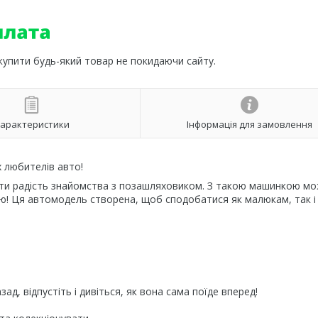
 купити будь-який товар не покидаючи сайту.
арактеристики
Інформація для замовлення
х любителів авто!
ти радість знайомства з позашляховиком. З такою машинкою м
ію! Ця автомодель створена, щоб сподобатися як малюкам, так і
ад, відпустіть і дивіться, як вона сама поїде вперед!