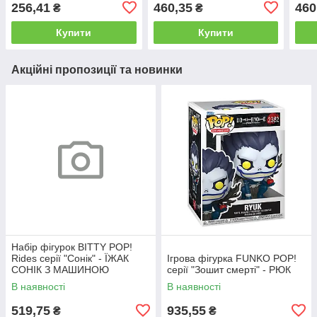
ЕКСТРЕМАЛЬНІ
ПРИХОВАНА БАЗА
ПРИ
256,41
460,35
460
₴
₴
ГОНЩИКИ (5 екскл.
МІСТЕРА КІНГА
ПРО
фігурок)
Купити
Купити
Акційні пропозиції та новинки
Набір фігурок BITTY POP!
Rides серії "Сонік" - ЇЖАК
Ігрова фігурка FUNKO POP!
СОНІК З МАШИНОЮ
серії "Зошит смерті" - РЮК
В наявності
В наявності
519,75
935,55
₴
₴