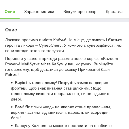
Опис
Характеристики
Відгуки про товар
Доставка
Опис
Ласкаво просимо в місто Кабум! Це місце, де живуть і б'ються
герої та лиходії – СуперСингс. У кожного є суперздібності, які
вони завжди готові застосувати.
Пориньте у шалені пригоди разом з новою серією «Kazoom
Power»! Майбутнє міста Кабум у ваших руках. Вирішуйте
головоломку, щоб дістатися до сховку Прихованої бази
Енігми!
Вирішіть головоломку! Покрутіть замок на дверях
фортеці, щоб знак питання став цілісним. Якщо
головоломку виконати неправильно, ви не відчините
двері.
Бам! Як тільки «код» на дверях стане правильним,
верхня частина відчиниться і, нарешті, ви всередині
бази!
Капсулу Kazoom ви можете поставити на особливе