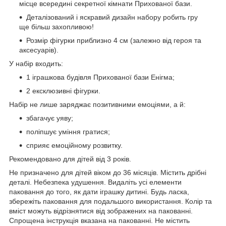
місце всередині секретної кімнати Прихованої бази.
Деталізований і яскравий дизайн набору робить гру
ще більш захопливою!
Розмір фігурки приблизно 4 см (залежно від героя та
аксесуарів).
У набір входить:
1 іграшкова будівля Прихованої бази Енігма;
2 ексклюзивні фігурки.
Набір не лише заряджає позитивними емоціями, а й:
збагачує уяву;
поліпшує уміння гратися;
сприяє емоційному розвитку.
Рекомендовано для дітей від 3 років.
Не призначено для дітей віком до 36 місяців. Містить дрібні
деталі. Небезпека удушення. Видаліть усі елементи
паковання до того, як дати іграшку дитині. Будь ласка,
збережіть паковання для подальшого використання. Колір та
вміст можуть відрізнятися від зображених на пакованні.
Спрощена інструкція вказана на пакованні. Не містить