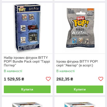
Набір ігрових фігурок BITTY
POP! Bundle Pack серії "Гаррі
Ігрова фігурка BITTY POP!
Поттер"
серії "Аватар" (в асорт.)
В наявності
В наявності
1 529,55
262,35
₴
₴
Купити
Купити