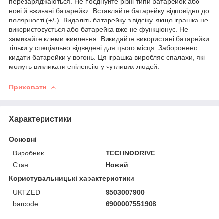
перезаряджаються. Не поєднуйте різні типи батарейок або
нові й вживані батарейки. Вставляйте батарейку відповідно до
полярності (+/-). Видаліть батарейку з відсіку, якщо іграшка не
використовується або батарейка вже не функціонує. Не
замикайте клеми живлення. Викидайте використані батарейки
тільки у спеціально відведені для цього місця. Заборонено
кидати батарейки у вогонь. Ця іграшка виробляє спалахи, які
можуть викликати епілепсію у чутливих людей.
Приховати
Характеристики
Основні
Виробник
TECHNODRIVE
Стан
Новий
Користувальницькі характеристики
UKTZED
9503007900
barcode
6900007551908