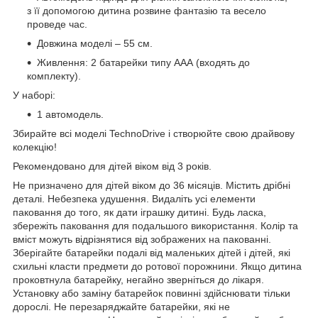
з її допомогою дитина розвине фантазію та весело
проведе час.
Довжина моделі – 55 см.
Живлення: 2 батарейки типу ААА (входять до
комплекту).
У наборі:
1 автомодель.
Збирайте всі моделі TechnoDrive і створюйте свою драйвову
колекцію!
Рекомендовано для дітей віком від 3 років.
Не призначено для дітей віком до 36 місяців. Містить дрібні
деталі. Небезпека удушення. Видаліть усі елементи
паковання до того, як дати іграшку дитині. Будь ласка,
збережіть паковання для подальшого використання. Колір та
вміст можуть відрізнятися від зображених на пакованні.
Зберігайте батарейки подалі від маленьких дітей і дітей, які
схильні класти предмети до ротової порожнини. Якщо дитина
проковтнула батарейку, негайно зверніться до лікаря.
Установку або заміну батарейок повинні здійснювати тільки
дорослі. Не перезаряджайте батарейки, які не