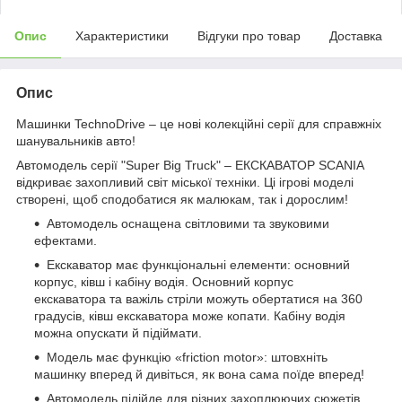
Опис
Характеристики
Відгуки про товар
Доставка
Опис
Машинки TechnoDrive – це нові колекційні серії для справжніх
шанувальників авто!
Автомодель серії "Super Big Truck" – ЕКСКАВАТОР SCANIA
відкриває захопливий світ міської техніки. Ці ігрові моделі
створені, щоб сподобатися як малюкам, так і дорослим!
Автомодель оснащена світловими та звуковими
ефектами.
Екскаватор має функціональні елементи: основний
корпус, ківш і кабіну водія. Основний корпус
екскаватора та важіль стріли можуть обертатися на 360
градусів, ківш екскаватора може копати. Кабіну водія
можна опускати й підіймати.
Модель має функцію «friction motor»: штовхніть
машинку вперед й дивіться, як вона сама поїде вперед!
Автомодель підійде для різних захоплюючих сюжетів,