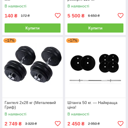
В наявності
В наявності
140
5 500
₴
₴
172 ₴
6 650 ₴
Купити
Купити
–17%
–17%
Гантелі 2х28 кг (Металевий
Штанга 50 кг. — Найкраща
Гриф)
ціна!
В наявності
В наявності
2 749
2 450
₴
₴
3 320 ₴
2 950 ₴