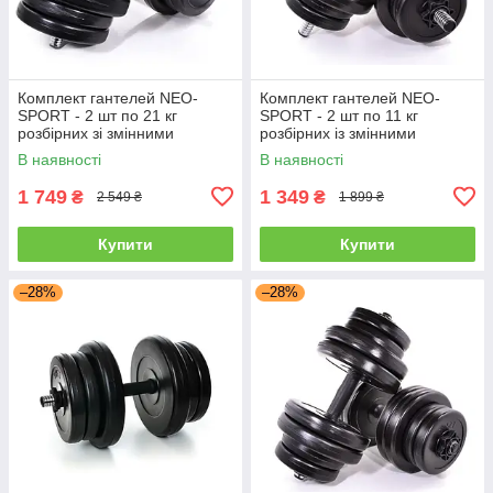
Комплект гантелей NEO-
Комплект гантелей NEO-
SPORT - 2 шт по 21 кг
SPORT - 2 шт по 11 кг
розбірних зі змінними
розбірних із змінними
дисками
дисками
В наявності
В наявності
1 749
1 349
₴
₴
2 549 ₴
1 899 ₴
Купити
Купити
–28%
–28%