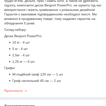
грудні м'язи, дельти, прес і навіть ноги, а також не дряпають
підлогу, композитні диски Besport PowerPro, не шумять під час
використання і мають гравіювання з унікальним дизайном.
Гарантія є важливим підтвердженням необхідної якості. Ми
впевнені в продаваному товарі, тому надаємо гарантію на
обладнання 5 років.
Склад набору:
Диски Besport PowerPro:
10 кг - 4 шт
5 кг - 4 шт
2,5кг - 4 шт
1,25 кг — 6 шт.
Грифи:
W-подібний гриф 120 см — 1 шт.
Гриф гантельний 45 см — 2 шт.
Приховати