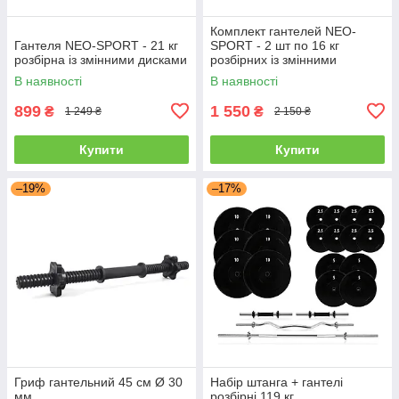
Комплект гантелей NEO-
Гантеля NEO-SPORT - 21 кг
SPORT - 2 шт по 16 кг
розбірна із змінними дисками
розбірних із змінними
дисками
В наявності
В наявності
899
1 550
₴
₴
1 249 ₴
2 150 ₴
Купити
Купити
–19%
–17%
Гриф гантельний 45 см Ø 30
Набір штанга + гантелі
мм
розбірні 119 кг.