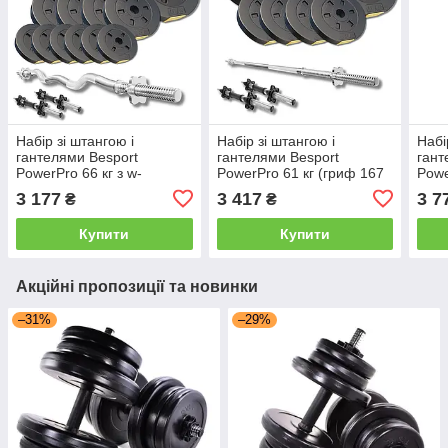
Набір зі штангою і
Набір зі штангою і
Набі
гантелями Besport
гантелями Besport
гант
PowerPro 66 кг з w-
PowerPro 61 кг (гриф 167
Powe
подібним грифом 120 см
см) протиударний
см) 
3 177
3 417
3 7
₴
₴
протиударний
Купити
Купити
Акційні пропозиції та новинки
–31%
–29%