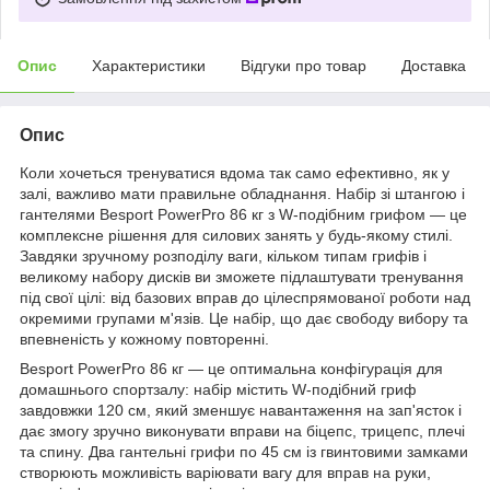
Опис
Характеристики
Відгуки про товар
Доставка
Опис
Коли хочеться тренуватися вдома так само ефективно, як у
залі, важливо мати правильне обладнання. Набір зі штангою і
гантелями Besport PowerPro 86 кг з W-подібним грифом — це
комплексне рішення для силових занять у будь-якому стилі.
Завдяки зручному розподілу ваги, кільком типам грифів і
великому набору дисків ви зможете підлаштувати тренування
під свої цілі: від базових вправ до цілеспрямованої роботи над
окремими групами м'язів. Це набір, що дає свободу вибору та
впевненість у кожному повторенні.
Besport PowerPro 86 кг — це оптимальна конфігурація для
домашнього спортзалу: набір містить W-подібний гриф
завдовжки 120 см, який зменшує навантаження на зап'ясток і
дає змогу зручно виконувати вправи на біцепс, трицепс, плечі
та спину. Два гантельні грифи по 45 см із гвинтовими замками
створюють можливість варіювати вагу для вправ на руки,