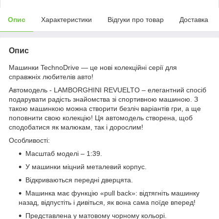
Опис
Характеристики
Відгуки про товар
Доставка
Опис
Машинки TechnoDrive — це нові колекційні серії для
справжніх любителів авто!
Автомодель - LAMBORGHINI REVUELTO – елегантний спосіб
подарувати радість знайомства зі спортивною машиною. З
такою машинкою можна створити безліч варіантів гри, а ще
поповнити свою колекцію! Ця автомодель створена, щоб
сподобатися як малюкам, так і дорослим!
Особливості:
Масштаб моделі – 1:39.
У машинки міцний металевий корпус.
Відкриваються передні дверцята.
Машинка має функцію «pull back»: відтягніть машинку
назад, відпустіть і дивіться, як вона сама поїде вперед!
Представлена у матовому чорному кольорі.