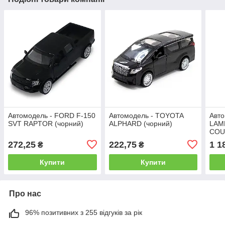
Автомодель - FORD F-150
Автомодель - TOYOTA
Авто
SVT RAPTOR (чорний)
ALPHARD (чорний)
LAM
COU
(біла
272,25
222,75
1 1
₴
₴
Купити
Купити
Про нас
96% позитивних з 255 відгуків за рік