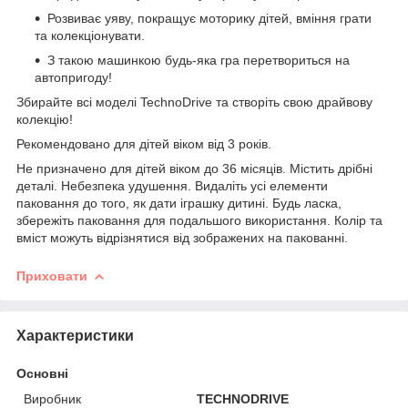
Розвиває уяву, покращує моторику дітей, вміння грати
та колекціонувати.
З такою машинкою будь-яка гра перетвориться на
автопригоду!
Збирайте всі моделі TechnoDrive та створіть свою драйвову
колекцію!
Рекомендовано для дітей віком від 3 років.
Не призначено для дітей віком до 36 місяців. Містить дрібні
деталі. Небезпека удушення. Видаліть усі елементи
паковання до того, як дати іграшку дитині. Будь ласка,
збережіть паковання для подальшого використання. Колір та
вміст можуть відрізнятися від зображених на пакованні.
Приховати
Характеристики
Основні
Виробник
TECHNODRIVE