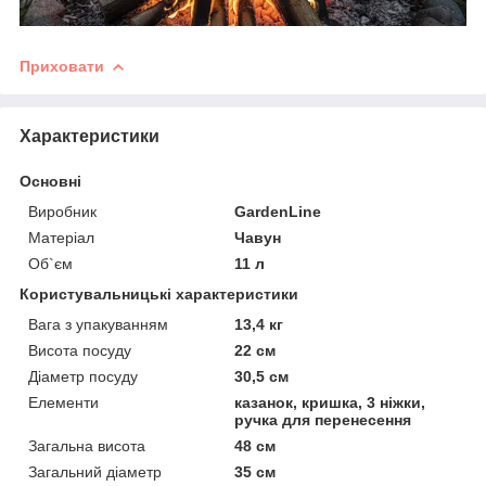
Приховати
Характеристики
Основні
Виробник
GardenLine
Матеріал
Чавун
Об`єм
11 л
Користувальницькі характеристики
Вага з упакуванням
13,4 кг
Висота посуду
22 см
Діаметр посуду
30,5 см
Елементи
казанок, кришка, 3 ніжки,
ручка для перенесення
Загальна висота
48 см
Загальний діаметр
35 см