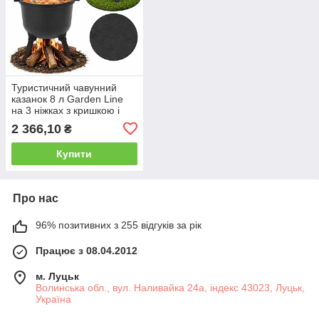
Туристичний чавунний
казанок 8 л Garden Line
на 3 ніжках з кришкою і
ручкою для перенесення
2 366,10
₴
(Польща)
Купити
Про нас
96% позитивних з 255 відгуків за рік
Працює з 08.04.2012
м. Луцьк
Волинська обл., вул. Наливайка 24а, індекс 43023, Луцьк,
Україна