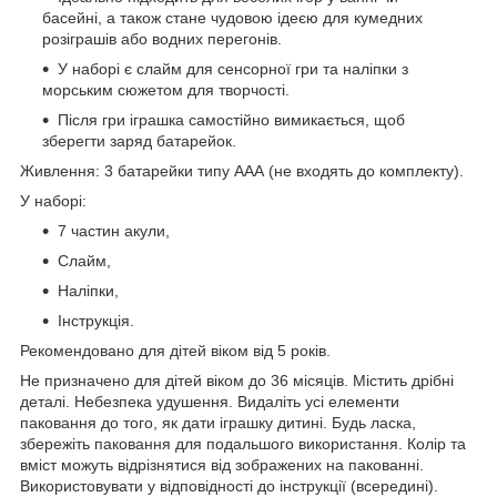
басейні, а також стане чудовою ідеєю для кумедних
розіграшів або водних перегонів.
У наборі є слайм для сенсорної гри та наліпки з
морським сюжетом для творчості.
Після гри іграшка самостійно вимикається, щоб
зберегти заряд батарейок.
Живлення: 3 батарейки типу ААА (не входять до комплекту).
У наборі:
7 частин акули,
Слайм,
Наліпки,
Інструкція.
Рекомендовано для дітей віком від 5 років.
Не призначено для дітей віком до 36 місяців. Містить дрібні
деталі. Небезпека удушення. Видаліть усі елементи
паковання до того, як дати іграшку дитині. Будь ласка,
збережіть паковання для подальшого використання. Колір та
вміст можуть відрізнятися від зображених на пакованні.
Використовувати у відповідності до інструкції (всередині).