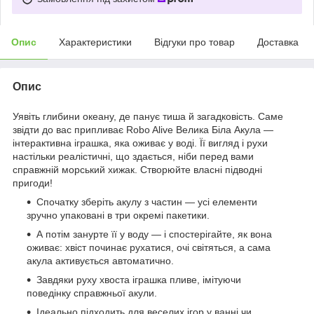
Опис
Характеристики
Відгуки про товар
Доставка
Опис
Уявіть глибини океану, де панує тиша й загадковість. Саме
звідти до вас припливає Robo Alive Велика Біла Акула —
інтерактивна іграшка, яка оживає у воді. Її вигляд і рухи
настільки реалістичні, що здається, ніби перед вами
справжній морський хижак. Створюйте власні підводні
пригоди!
Спочатку зберіть акулу з частин — усі елементи
зручно упаковані в три окремі пакетики.
А потім занурте її у воду — і спостерігайте, як вона
оживає: хвіст починає рухатися, очі світяться, а сама
акула активується автоматично.
Завдяки руху хвоста іграшка пливе, імітуючи
поведінку справжньої акули.
Ідеально підходить для веселих ігор у ванні чи