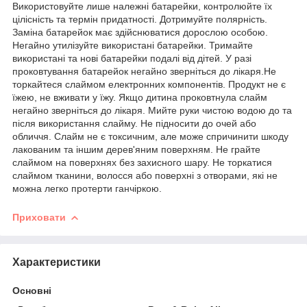
Використовуйте лише належні батарейки, контролюйте їх
цілісність та термін придатності. Дотримуйте полярність.
Заміна батарейок має здійснюватися дорослою особою.
Негайно утилізуйте використані батарейки. Тримайте
використані та нові батарейки подалі від дітей. У разі
проковтування батарейок негайно зверніться до лікаря.Не
торкайтеся слаймом електронних компонентів. Продукт не є
їжею, не вживати у їжу. Якщо дитина проковтнула слайм
негайно зверніться до лікаря. Мийте руки чистою водою до та
після використання слайму. Не підносити до очей або
обличчя. Слайм не є токсичним, але може спричинити шкоду
лакованим та іншим дерев'яним поверхням. Не грайте
слаймом на поверхнях без захисного шару. Не торкатися
слаймом тканини, волосся або поверхні з отворами, які не
можна легко протерти ганчіркою.
Приховати
Характеристики
Основні