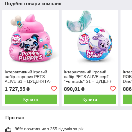
Подібні товари компанії
Інтерактивний ігровий
Інтерактивний ігровий
Інте
набір-сюрприз PETS
набір PETS ALIVE серії
ROBO
ALIVE S1 – ЦУЦЕНЯТА-
"Furmaids" S1 – ЦУЦЕНЯ
Dino
БЕШКЕТНИКИ (в асорт.)
ДАЗЗІ
1 727,55
890,01
886
₴
₴
Купити
Купити
Про нас
96% позитивних з 255 відгуків за рік