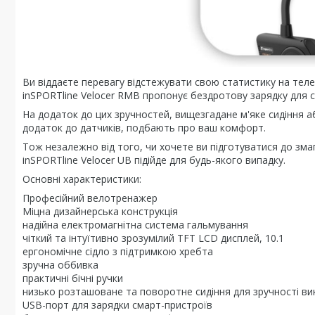
Ви віддаєте перевагу відстежувати свою статистику на тел
inSPORTline Velocer RMB пропонує бездротову зарядку для 
На додаток до цих зручностей, вищезгадане м'яке сидіння а
додаток до датчиків, подбають про ваш комфорт.
Тож незалежно від того, чи хочете ви підготуватися до зм
inSPORTline Velocer UB підійде для будь-якого випадку.
Основні характеристики:
Професійний велотренажер
Міцна дизайнерська конструкція
надійна електромагнітна система гальмування
чіткий та інтуїтивно зрозумілий TFT LCD дисплей, 10.1
ергономічне сідло з підтримкою хребта
зручна оббивка
практичні бічні ручки
низько розташоване та поворотне сидіння для зручності в
USB-порт для зарядки смарт-пристроїв