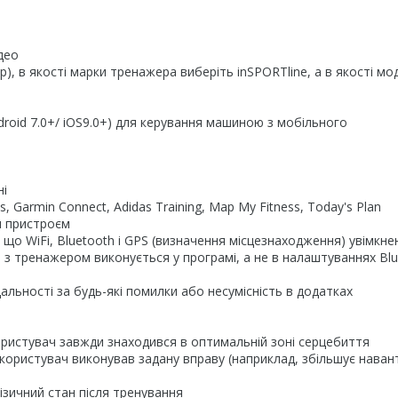
део
 в якості марки тренажера виберіть inSPORTline, а в якості мод
Android 7.0+/ iOS9.0+) для керування машиною з мобільного
ні
s, Garmin Connect, Adidas Training, Map My Fitness, Today's Plan
м пристроєм
WiFi, Bluetooth і GPS (визначення місцезнаходження) увімкнені
 з тренажером виконується у програмі, а не в налаштуваннях Bl
дальності за будь-які помилки або несумісність в додатках
ристувач завжди знаходився в оптимальній зоні серцебиття
користувач виконував задану вправу (наприклад, збільшує нава
ізичний стан після тренування