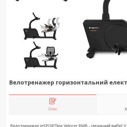
Велотренажер горизонтальний елект
Опис
Х
Велотренажер inSPORTline Velocer RMB - ідеальний вибір! У