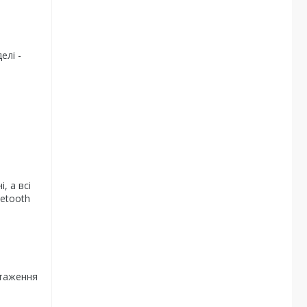
елі -
, а всі
uetooth
нтаження