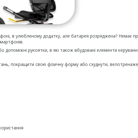
ефоні, в улюбленому додатку, але батарея розряджена? Немає п
смартфонів.
бо допоміжні рукоятки, в які також вбудовані елементи керуванн
агань, покращити свою фізичну форму або схуднути, велотренаж
икористання