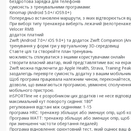
бездротова зарядка для телефонів
сумісність з тренувальними програмами:
Kinomap (Android 5.0+/ iOS9.0+)
Попередньо встановлені маршрути, з яких відтворюється ві
При виборі типу тренажера виберіть лежачий (велотренажер),
Velocer RMB
додаток платний
Zwift (Android 7.0+/ iOS 9.0+) та додаток Zwift Companion (
тренування у формі гри у віртуальному 3D-середовищі
Ставте цілі та створюйте план тренувань
можливість спілкуватися з іншими користувачами онлайн
створити власний аватар, який представлятиме вас на екра
Zwift можна підключити до Apple Health, Strava, Training Peak
заздалегідь перевірте сумісність додатку з вашим мобільни
Щоб програма працювала належним чином, переконайтеся, що 
дозволи, що вимагаються програмою, увімкнені; сполучення
мобільного пристрою.
inSPORTline не є розробником цих додатків і не несе відпові
максимальний кут повороту сидіння: 180°
регулювання відстані між сидіннями: 1-15
програма HRC: тренажер збільшує або зменшує опір, щоб ко
Програма WATT: тренажер збільшує або зменшує опір, щоб 
при зменшенні частоти обертання педалей)
Програма відновлення: орієнтовний тест, який оцінює ваш ф