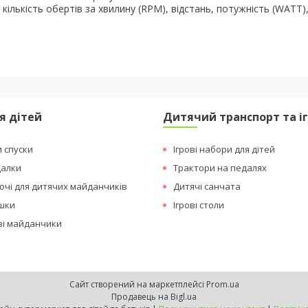
 кількість обертів за хвилину (RPM), відстань, потужність (WATT),
я дітей
Дитячий транспорт та і
и спуски
Ігрові набори для дітей
далки
Трактори на педалях
чі для дитячих майданчиків
Дитячі санчата
ашки
Ігрові столи
ові майданчики
Сайт створений на маркетплейсі
Prom.ua
Продавець на Bigl.ua