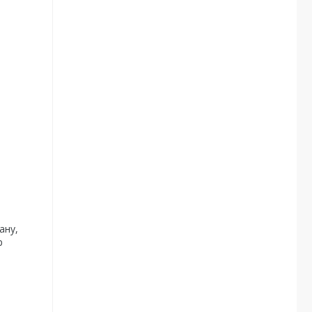
ану,
р