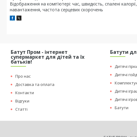
Відображення на комп'ютері: час, швидкість, спалені калорії,
навантаження, частота серцевих скорочень
Батут Пром - інтернет
Батути дл
супермаркет для дітей та їх
батьків!
Дитячі гірк
Дитячі гой
Про нас
Комплектую
Доставка та оплата
Дитячі ігр
Контакти
Дитячі ігр
Відгуки
Батути
Статті