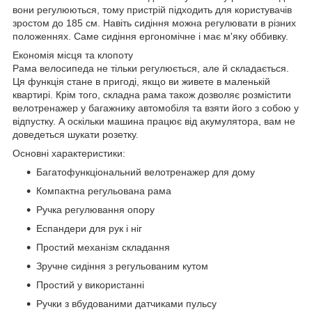
вони регулюються, тому пристрій підходить для користувачів
зростом до 185 см. Навіть сидіння можна регулювати в різних
положеннях. Саме сидіння ергономічне і має м'яку оббивку.
Економія місця та клопоту
Рама велосипеда не тільки регулюється, але й складається.
Ця функція стане в пригоді, якщо ви живете в маленькій
квартирі. Крім того, складна рама також дозволяє розмістити
велотренажер у багажнику автомобіля та взяти його з собою у
відпустку. А оскільки машина працює від акумулятора, вам не
доведеться шукати розетку.
Основні характеристики:
Багатофункціональний велотренажер для дому
Компактна регульована рама
Ручка регулювання опору
Еспандери для рук і ніг
Простий механізм складання
Зручне сидіння з регульованим кутом
Простий у використанні
Ручки з вбудованими датчиками пульсу