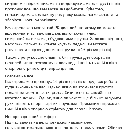
сидінням з підлокітниками та подовжувачами для рук і ніг він
пропонує все, що вам може знадобитися. Крім того,
велосипед має компактну раму, яку можна легко скласти та
зберігати, коли ви закінчите.
Велотренажер має чіткий РК-дисплей, на якому ви можете
відстежувати всі важливі дані, включаючи пульс,
виміряний датчиками, вбудованими в ручки. Залежно від того,
наскільки сильно ви хочете крутити педалі, ви можете
регулювати опір за допомогою ручки (є 16 різних рівнів).
Також є регульоване сидіння, бічні ручки для обертання
педалей, як на лежачому велосипеді, і навіть нижній шків з
опорною стрічкою для вправ для ніг.
Готовий на все
Велотренажер пропонує 16 різних рівнів опору, тож робота
буде виконана за вас. Однак, якщо ви втомитеся крутити
педалі, ви можете сісти, розслабити плечі та спокійніше
кататися лежачи. Однак, якщо ви хочете ще більше залучити
руки, візьміть опорні стрічки з ручками. Приємним штрихом є
нижній шків з опорною стрічкою для вправ ніг ззаду.
Неперевершений комфорт
Під час занять на велотренажері надзвичайно
важливі оптимальна висота сідла та кут нахилу рами. Обидва