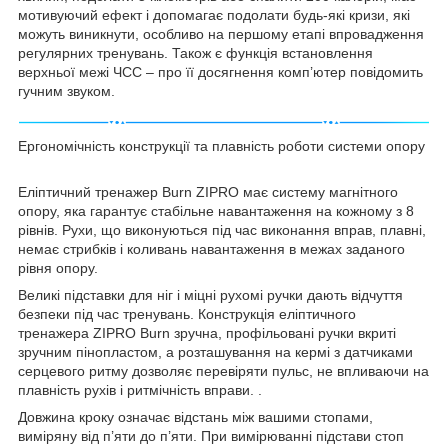
мотивуючий ефект і допомагає подолати будь-які кризи, які
можуть виникнути, особливо на першому етапі впровадження
регулярних тренувань. Також є функція встановлення
верхньої межі ЧСС – про її досягнення комп’ютер повідомить
гучним звуком.
Ергономічність конструкції та плавність роботи системи опору
Еліптичний тренажер Burn ZIPRO має систему магнітного
опору, яка гарантує стабільне навантаження на кожному з 8
рівнів. Рухи, що виконуються під час виконання вправ, плавні,
немає стрибків і коливань навантаження в межах заданого
рівня опору.
Великі підставки для ніг і міцні рухомі ручки дають відчуття
безпеки під час тренувань. Конструкція еліптичного
тренажера ZIPRO Burn зручна, профільовані ручки вкриті
зручним пінопластом, а розташування на кермі з датчиками
серцевого ритму дозволяє перевіряти пульс, не впливаючи на
плавність рухів і ритмічність вправи. .
Довжина кроку означає відстань між вашими стопами,
виміряну від п’яти до п’яти. При вимірюванні підстави стоп