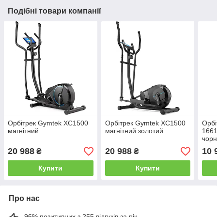
Подібні товари компанії
Орбітрек Gymtek XC1500
Орбітрек Gymtek XC1500
Орбі
магнітний
магнітний золотий
1661
чорн
20 988
20 988
10 
₴
₴
Купити
Купити
Про нас
96% позитивних з 255 відгуків за рік