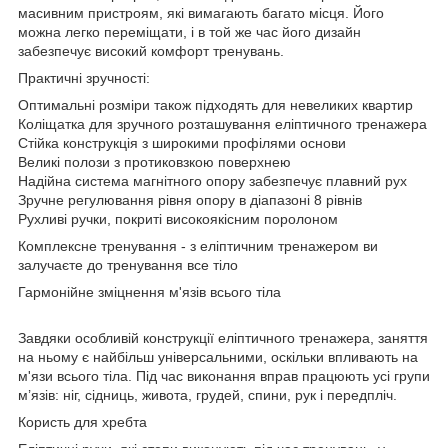
масивним пристроям, які вимагають багато місця. Його
можна легко переміщати, і в той же час його дизайн
забезпечує високий комфорт тренувань.
Практичні зручності:
Оптимальні розміри також підходять для невеликих квартир
Коліщатка для зручного розташування еліптичного тренажера
Стійка конструкція з широкими профілями основи
Великі полози з протиковзкою поверхнею
Надійна система магнітного опору забезпечує плавний рух
Зручне регулювання рівня опору в діапазоні 8 рівнів
Рухливі ручки, покриті високоякісним поролоном
Комплексне тренування - з еліптичним тренажером ви
залучаєте до тренування все тіло
Гармонійне зміцнення м'язів всього тіла
Завдяки особливій конструкції еліптичного тренажера, заняття
на ньому є найбільш універсальними, оскільки впливають на
м'язи всього тіла. Під час виконання вправ працюють усі групи
м’язів: ніг, сідниць, живота, грудей, спини, рук і передпліч.
Користь для хребта