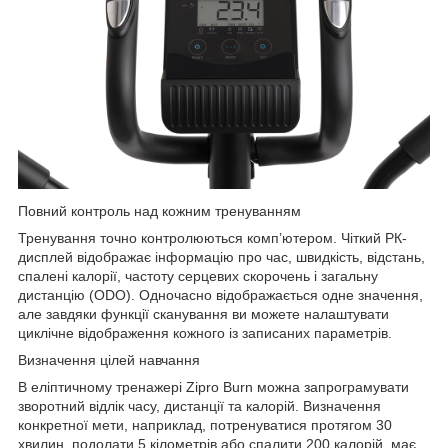
Повний контроль над кожним тренуванням
Тренування точно контролюються комп’ютером. Чіткий РК-
дисплей відображає інформацію про час, швидкість, відстань,
спалені калорії, частоту серцевих скорочень і загальну
дистанцію (ODO). Одночасно відображається одне значення,
але завдяки функції сканування ви можете налаштувати
циклічне відображення кожного із записаних параметрів.
Визначення цілей навчання
В еліптичному тренажері Zipro Burn можна запрограмувати
зворотний відлік часу, дистанції та калорій. Визначення
конкретної мети, наприклад, потренуватися протягом 30
хвилин, подолати 5 кілометрів або спалити 200 калорій, має