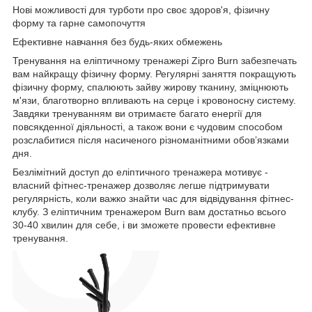
Нові можливості для турботи про своє здоров'я, фізичну
форму та гарне самопочуття
Ефективне навчання без будь-яких обмежень
Тренування на еліптичному тренажері Zipro Burn забезпечать
вам найкращу фізичну форму. Регулярні заняття покращують
фізичну форму, спалюють зайву жирову тканину, зміцнюють
м'язи, благотворно впливають на серце і кровоносну систему.
Завдяки тренуванням ви отримаєте багато енергії для
повсякденної діяльності, а також вони є чудовим способом
розслабитися після насиченого різноманітними обов’язками
дня.
Безлімітний доступ до еліптичного тренажера мотивує -
власний фітнес-тренажер дозволяє легше підтримувати
регулярність, коли важко знайти час для відвідування фітнес-
клубу. З еліптичним тренажером Burn вам достатньо всього
30-40 хвилин для себе, і ви зможете провести ефективне
тренування.