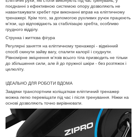
Еліптичні рухи, які стопи виконують під час тренувань, у
поєднанні з ефективною системою опору дозволяють не
навантажувати хребет при виконанні вправ на еліптичному
тренажері. Крім того, за допомогою рухливих ручок працюють
м'язи, що відповідають за стабілізацію хребта, особливо
грудного відділу.
Струнка і життєва фігура
Регулярні заняття на еліптичному тренажері - відмінний
спосіб скинути зайву вагу, спалити калорії і схуднути.
Рівномірне зміцнення м'язів всього тіла призводить не тільки
до збільшення сили, але й до пружної шкіри - без розтяжок і
целюліту.
ІДЕАЛЬНО ДЛЯ РОБОТИ ВДОМА
Завдяки транспортним коліщаткам еліптичний тренажер
можна легко переміщати під час і після тренування. Ніжки на
основі дозволяють точно вирівнювати.