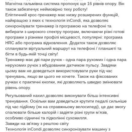
Магнітна гальмівна система пропонує ще 16 рівнів опору. Він
також забезпечує неймовірно тиху роботу!
Еліптичний крос-тренажер має низку розширених функцій,
найкращою з яких є технологія inCondi, яка дозволяє
синхронізувати тренажер із програмою на телефоні та
вибирати з широкого спектру програм, включаючи різні готові
програми з різними профілі місцевості, популярні: програма
HRC або програма відновлення. Додаток також дозволяє
спланувати віртуальний маршрут на телефоні / планшеті та
бігти в будь-якій точці світу!
Тренажер має дві пари ручок - одна пара рухомих і одна пара
нерухомих ручок з вбудованим датчиком пульсу. Завдяки
цьому вам не доведеться використовувати руки під час
тренувань, якщо ви цього не хочете. Також на фіксованих
ручках є практичні кнопки, які дозволяють швидко змінювати
рівень опору.
Регульований нахил дозволяє виконувати більш інтенсивні
тренування. Оскільки вам доведеться крутити педалі сильніше
під час підйому (як на справжньому велосипеді), це дає змогу
спалювати більше калорій і задіяти різні групи м’язів,
особливо сідничні та підколінні сухожилля.
Завжди на зв'язку з рештою світу
Технологія inCondi дозволяє синхронізувати машину з