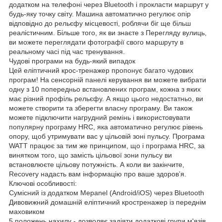
додатком на телефоні через Bluetooth і прокласти маршрут у
будь-яку точку світу. Машина автоматично регулює опір
відповідно до рельєфу місцевості, роблячи біг ще більш
реалістичним. Більше того, як ви знаєте з Перегляду вулиць,
ви можете переглядати фотографії свого маршруту в
реальному часі під час тренування.
Чудові програми на будь-який випадок
Цей еліптичний крос-тренажер пропонує багато чудових
програм! На сенсорній панелі керування ви можете вибрати
одну з 10 попередньо встановлених програм, кожна з яких
має різний профіль рельєфу. А якщо цього недостатньо, ви
можете створити та зберегти власну програму. Ви також
можете підключити нагрудний ремінь і використовувати
популярну програму HRC, яка автоматично регулює рівень
опору, щоб утримувати вас у цільовій зоні пульсу. Програма
WATT працює за тим же принципом, що і програма HRC, за
винятком того, що замість цільової зони пульсу ви
встановлюєте цільову потужність. А коли ви закінчите,
Recovery надасть вам інформацію про ваше здоров’я.
Ключові особливості:
Сумісний із додатком Mepanel (Android/iOS) через Bluetooth
Дивовижний домашній еліптичний кростренажер із переднім
маховиком
5 положень нахилу - дозволяє задіяти додаткові групи м'язів