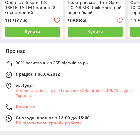
Орбітрек Besport BS-
Велотренажер Trex Sport
Орбі
1661E TAILER магнітний
TX-400MB Reck магнітний
102
чорно-жовтий
чорно-білий
чорн
10 977
9 688
11 
₴
₴
Купити
Купити
Про нас
96% позитивних з 255 відгуків за рік
Працює з 08.04.2012
м. Луцьк
Волинська обл., вул. Наливайка 24а, індекс 43023, Луцьк,
Україна
Контакти
Сьогодні працює з 12:00 до 15:00
Показати весь графік роботи