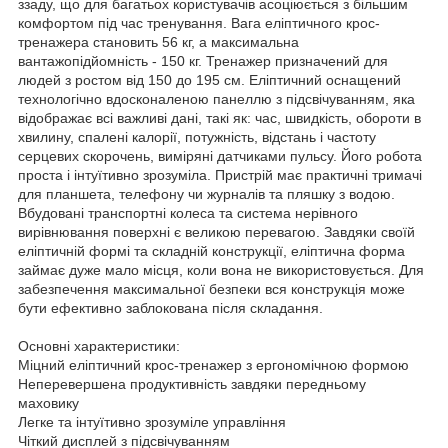
ззаду, що для багатьох користувачів асоціюється з більшим
комфортом під час тренування. Вага еліптичного крос-
тренажера становить 56 кг, а максимальна
вантажопідйомність - 150 кг. Тренажер призначений для
людей з ростом від 150 до 195 см. Еліптичний оснащений
технологічно вдосконаленою панеллю з підсвічуванням, яка
відображає всі важливі дані, такі як: час, швидкість, обороти в
хвилину, спалені калорії, потужність, відстань і частоту
серцевих скорочень, виміряні датчиками пульсу. Його робота
проста і інтуїтивно зрозуміла. Пристрій має практичні тримачі
для планшета, телефону чи журналів та пляшку з водою.
Вбудовані транспортні колеса та система нерівного
вирівнювання поверхні є великою перевагою. Завдяки своїй
еліптичній формі та складній конструкції, еліптична форма
займає дуже мало місця, коли вона не використовується. Для
забезпечення максимальної безпеки вся конструкція може
бути ефективно заблокована після складання.
Основні характеристики:
Міцний еліптичний крос-тренажер з ергономічною формою
Неперевершена продуктивність завдяки передньому
маховику
Легке та інтуїтивно зрозуміле управління
Чіткий дисплей з підсвічуванням