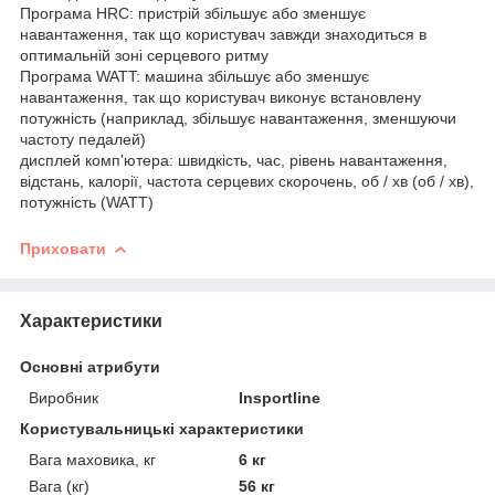
Програма HRC: пристрій збільшує або зменшує
навантаження, так що користувач завжди знаходиться в
оптимальній зоні серцевого ритму
Програма WATT: машина збільшує або зменшує
навантаження, так що користувач виконує встановлену
потужність (наприклад, збільшує навантаження, зменшуючи
частоту педалей)
дисплей комп'ютера: швидкість, час, рівень навантаження,
відстань, калорії, частота серцевих скорочень, об / хв (об / хв),
потужність (WATT)
Приховати
Характеристики
Основні атрибути
Виробник
Insportline
Користувальницькі характеристики
Вага маховика, кг
6 кг
Вага (кг)
56 кг