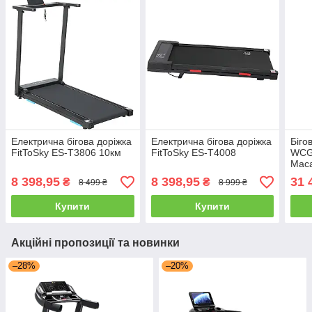
Електрична бігова доріжка
Електрична бігова доріжка
Біго
FitToSky ES-T3806 10км
FitToSky ES-T4008
WCG-
Мас
дост
8 398,95
8 398,95
31 
₴
₴
8 499 ₴
8 999 ₴
Купити
Купити
Акційні пропозиції та новинки
–28%
–20%