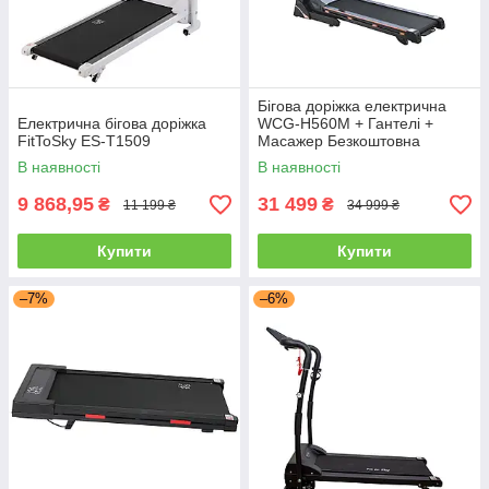
Бігова доріжка електрична
Електрична бігова доріжка
WCG-H560М + Гантелі +
FitToSky ES-T1509
Масажер Безкоштовна
доставка
В наявності
В наявності
9 868,95
31 499
₴
₴
11 199 ₴
34 999 ₴
Купити
Купити
–7%
–6%