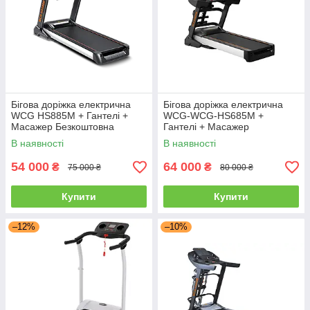
Бігова доріжка електрична
Бігова доріжка електрична
WCG HS885M + Гантелі +
WCG-WCG-HS685M +
Масажер Безкоштовна
Гантелі + Масажер
доставка
Безкоштовна доставка
В наявності
В наявності
54 000
64 000
₴
₴
75 000 ₴
80 000 ₴
Купити
Купити
–12%
–10%