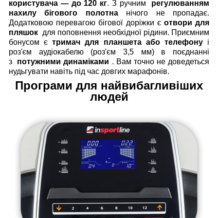
користувача — до 120 кг
. З ручним
регулюванням
нахилу бігового полотна
нічого не пропадає.
Додатковою перевагою бігової доріжки є
отвори для
пляшок
для поповнення необхідної рідини. Приємним
бонусом є
тримач для планшета або телефону
і
роз'єм аудіокабелю (роз'єм 3,5 мм) в поєднанні
з
потужними динаміками
. Вам точно не доведеться
нудьгувати навіть під час довгих марафонів.
Програми для найвибагливіших
людей