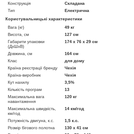
Конструкція
Складана
Тип
Електрична
Користувальницькі характеристики
Вага (кг)
49 кг
Висота, см
127 см
Габарити упаковки
174 x 76 x 29 см
(ДхШхВ)
Довжина, см
164 см
Клас
для дому
Країна реєстрації бренду
Чехія
Країна-виробник
Чехія
Кут нахилу
3,5%
Кількість програм
13
Максимальна вага
120 кг
навантаження
Максимальна швидкість,
14 км/год
км/год
Потужність двигуна, к.с.
1,5 к.с.
Розмір бігового полотна
130 х 41 см