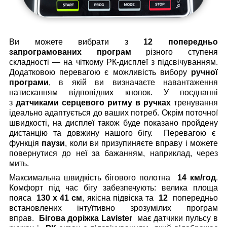
Ви можете вибрати з
12 попередньо
запрограмованих програм
різного ступеня
складності — на чіткому РК-дисплеї з підсвічуванням.
Додатковою перевагою є можливість вибору
ручної
програми
, в якій ви визначаєте навантаження
натисканням відповідних кнопок. У поєднанні
з
датчиками серцевого ритму в ручках
тренування
ідеально адаптується до ваших потреб. Окрім поточної
швидкості, на дисплеї також буде показано пройдену
дистанцію та довжину нашого бігу.
Перевагою є
функція
паузи
, коли ви призупиняєте вправу і можете
повернутися до неї за бажанням, наприклад, через
мить.
Максимальна швидкість бігового полотна
14 км/год
.
Комфорт під час бігу забезпечують: велика площа
пояса
130 х 41 см
, якісна підвіска та
12
попередньо
встановлених інтуїтивно зрозумілих програм
вправ.
Бігова доріжка Lavister
має датчики пульсу в