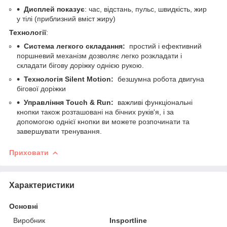
Дисплей показує
: час, відстань, пульс, швидкість, жир
у тілі (приблизний вміст жиру)
Технології
:
Система легкого складання:
простий і ефективний
поршневий механізм дозволяє легко розкладати і
складати бігову доріжку однією рукою.
Технологія Silent Motion:
безшумна робота двигуна
бігової доріжки
Управління Touch & Run:
важливі функціональні
кнопки також розташовані на бічних руків'я, і за
допомогою однієї кнопки ви можете розпочинати та
завершувати тренування.
Приховати
Характеристики
Основні
Виробник
Insportline