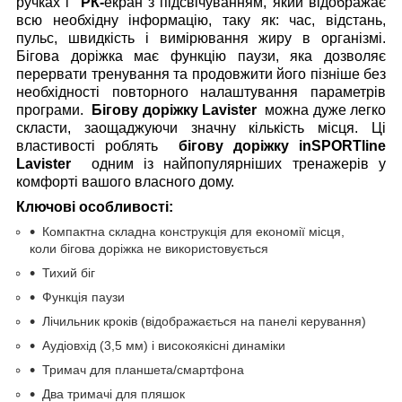
ручках і
РК-
екран з підсвічуванням, який відображає
всю необхідну інформацію, таку як: час, відстань,
пульс, швидкість і вимірювання жиру в організмі.
Бігова доріжка має функцію паузи, яка дозволяє
перервати тренування та продовжити його пізніше без
необхідності повторного налаштування параметрів
програми.
Бігову доріжку Lavister
можна дуже легко
скласти, заощаджуючи значну кількість місця. Ці
властивості роблять
бігову доріжку inSPORTline
Lavister
одним із найпопулярніших тренажерів у
комфорті вашого власного дому.
Ключові особливості:
Компактна складна конструкція для економії місця,
коли бігова доріжка не використовується
Тихий біг
Функція паузи
Лічильник кроків (відображається на панелі керування)
Аудіовхід (3,5 мм) і високоякісні динаміки
Тримач для планшета/смартфона
Два тримачі для пляшок