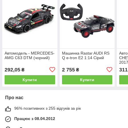
Автомодель - MERCEDES-
Машинка Rastar AUDI RS
Авто
AMG C63 DTM (чорний)
Q e-tron E2 1:14 Сірий
CHE
2017
біли
292,05
2 755
311
₴
₴
Купити
Купити
Про нас
96% позитивних з 255 відгуків за рік
Працює з 08.04.2012