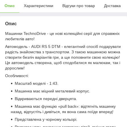
Опис
Характеристики
Відгуки про товар
Доставка
Опис
Машинки TechnoDrive - це нові колекційні серії для справжніх
любителів авто!
Автомодель - AUDI RS 5 DTM - елегантний спосіб подарувати
радість знайомства з транспортом. З такою машинкою можна
створити безліч варіантів гри, а ще поповнити свою колекцію!
Ця автомодель створена, щоб сподобатися як малюкам, так і
дорослим!
Особливості:
Масштаб моделі - 1:43.
Машинка має міцний металевий корпус.
Відкриваються передні дверцята.
Машинка має функцію «pull back»: відтягніть машинку
назад, відпустіть і дивіться, як вона сама поїде вперед!
Представлена у чорному кольорі.
Розвиває уяву, покращує моторику дітей, вміння грати