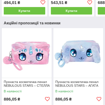
ХЕЛЛОУ КІТТІ ТА
асорт., в дисп.)
дисп
494,01
543,51
688
₴
₴
ДРУЗЯМИ
Купити
Купити
Акційні пропозиції та новинки
Пухнаста косметичка-пенал
Пухнаста косметичка-пенал
NEBULOUS STARS – СТЕЛЛА
NEBULOUS STARS – АГАТА
В наявності
В наявності
886,05
886,05
₴
₴