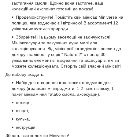
застигання смоли. Щойно вона застигне, ваш
колекційний експонат готовий до показу!
Продемонструйте! Помістіть свій мінісад Miniverse на
полицю, яка водночас є і вітриною! В асортименті 12
унікальних куточків природи.
Збирайте! На цьому веселощі не закінчуються!
Мініаксесуари та пакування дуже милі для
колекціонування. Від мініверсії інгредієнтів і рослин до
декору і наліпок - у серії " Nature 2" є понад 30
унікальних елементів, пакування та аксесуарів, які ви
можете колекціонувати. Створіть свій власний мінісвіт!
До набору входить:
Набір для створення іграшкових предметів для
декору (іграшкові мініпредмети, 1-2 пакетів піску, 1
пакет мінікаміння та\або смола, аксесуари),
полиця,
пінцет,
кулька,
інструкція.
Зберіть всю колекцію Miniverse!