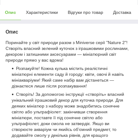
Опис
Характеристики
Відгуки про товар
Доставка
Опис
Поринайте у світ природи разом з Miniverse серії "Nature 2"!
Створіть власний зелений куточок з іграшковими рослинами,
декором і затишними аксесуарами — мініатюрний світ
природи прямо у вас вдома!
Розпакуйте! Кожна кулька містить реалістичні
мініатюрні елементи саду й городу: квіти, овочі й навіть
мініакваріуми! Який саме набір вам дістанеться —
дізнаєтеся лише після розпакування!
Створіть! За допомогою інструкції «створіть» власний
унікальний іграшковий декор для куточка природи. Для
деяких мініатюр з набору може знадобитись сонячне
світло або ультрафіолет: закінчивши створення
мініатюри, поставте її під сонячне світло або
ультрафіолет, доки смола не затвердіє. Якщо ви
створюєте акваріум чи якийсь об’ємний предмет, то
додавайте смолу у декілька рівнів, для кращого