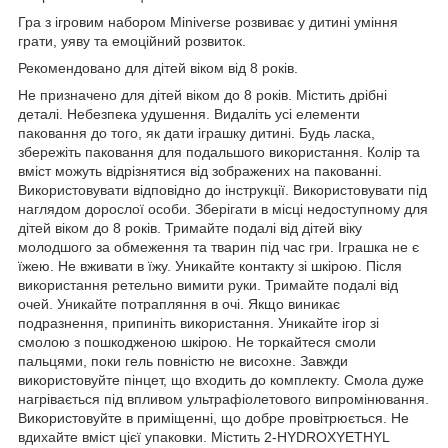
Гра з ігровим набором Miniverse розвиває у дитині уміння
грати, уяву та емоційний розвиток.
Рекомендовано для дітей віком від 8 років.
Не призначено для дітей віком до 8 років. Містить дрібні
деталі. Небезпека удушення. Видаліть усі елементи
паковання до того, як дати іграшку дитині. Будь ласка,
збережіть паковання для подальшого використання. Колір та
вміст можуть відрізнятися від зображених на пакованні.
Використовувати відповідно до інструкції. Використовувати під
наглядом дорослої особи. Зберігати в місці недоступному для
дітей віком до 8 років. Тримайте подалі від дітей віку
молодшого за обмеження та тварин під час гри. Іграшка не є
їжею. Не вживати в їжу. Уникайте контакту зі шкірою. Після
використання ретельно вимити руки. Тримайте подалі від
очей. Уникайте потрапляння в очі. Якщо виникає
подразнення, припиніть використання. Уникайте ігор зі
смолою з пошкодженою шкірою. Не торкайтеся смоли
пальцями, поки гель повністю не висохне. Завжди
використовуйте пінцет, що входить до комплекту. Смола дуже
нагрівається під впливом ультрафіолетового випромінювання.
Використовуйте в приміщенні, що добре провітрюється. Не
вдихайте вміст цієї упаковки. Містить 2-HYDROXYETHYL