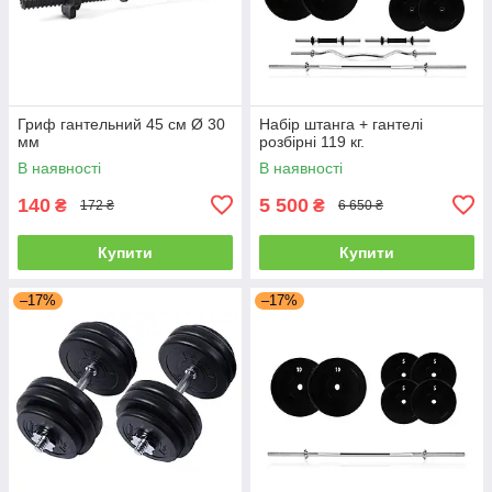
Гриф гантельний 45 см Ø 30
Набір штанга + гантелі
мм
розбірні 119 кг.
В наявності
В наявності
140
5 500
₴
₴
172 ₴
6 650 ₴
Купити
Купити
–17%
–17%