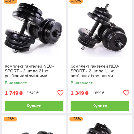
–31%
–29%
Комплект гантелей NEO-
Комплект гантелей NEO-
SPORT - 2 шт по 21 кг
SPORT - 2 шт по 11 кг
розбірних зі змінними
розбірних із змінними
дисками
дисками
В наявності
В наявності
1 749
1 349
₴
₴
2 549 ₴
1 899 ₴
Купити
Купити
–28%
–28%