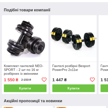
Подібні товари компанії
Комплект гантелей NEO-
Гантелі розбірні Besport
Гант
SPORT - 2 шт по 16 кг
PowerPro 2х11кг
Powe
розбірних із змінними
дисками
1 550
1 447
1 5
₴
₴
2 150 ₴
Купити
Купити
Акційні пропозиції та новинки