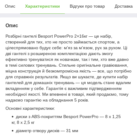
Опис
Характеристики
Відгуки про товар
Доставка
Опис
Розбірні гантелі Besport PowerPro 2×16кг — це набір,
створений для тих, хто не просто займається спортом, а
цілеспрямовано будує себе: м'яз за м'язом, рух за рухом. Ці
дві гантелі з розширеною комплектацією дають змогу
ефективно тренуватися як новачкам, так і тим, хто вже давно
в темі силових тренувань. Стильне оригінальне гравіювання,
міцна конструкція й безкомпромісна якість — все, що потрібно
для справжніх результатів. Якщо ви шукаєте, де купити набір
гантелей для домашніх тренувань — ця модель стане вдалим
вкладенням у себе. Гарантія є важливим підтвердженням
необхідної якості. Ми впевнені в товарі, який продаємо, тому
надаємо гарантію на обладнання 5 років.
Основні характеристики:
диски з ABS-покриттям Besport PowerPro — 8 х 1,25
кг, 8 х 2,5 кг
діаметр отвору дисків — 31 мм