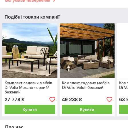
Всі умови повернення
Подібні товари компанії
Комплект садових меблів
Комплект садових меблів
Комп
Di Volio Merano чорний/
Di Volio Veleti бежевий
Di V
бежевий
27 778
49 238
63 
₴
₴
Купити
Купити
Про нас