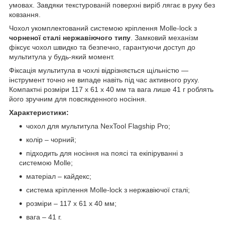
умовах. Завдяки текстурованій поверхні виріб лягає в руку без
ковзання.
Чохол укомплектований системою кріплення Molle-lock з
чорненої сталі нержавіючого типу
. Замковий механізм
фіксує чохол швидко та безпечно, гарантуючи доступ до
мультитула у будь-який момент.
Фіксація мультитула в чохлі відрізняється щільністю —
інструмент точно не випаде навіть під час активного руху.
Компактні розміри 117 х 61 х 40 мм та вага лише 41 г роблять
його зручним для повсякденного носіння.
Характеристики:
чохол для мультитула NexTool Flagship Pro;
колір – чорний;
підходить для носіння на поясі та екіпіруванні з
системою Molle;
матеріал – кайдекс;
система кріплення Molle-lock з нержавіючої сталі;
розміри – 117 х 61 х 40 мм;
вага – 41 г.