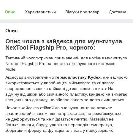
Опис
Характеристики
Відгуки про товар
Доставка
Опис
Опис чохла з кайдекса для мультитула
NexTool Flagship Pro, чорного:
Тактичний чохол-тримач призначений для носіння мультитула
NexTool Flagship Pro на поясі та екіпіруванні з системою
Molle.
Аксесуар виготовлений з
термопластику Kydex
, який широко
використовується у виробництві військового та силового
спорядження завдяки стійкості до зовнішніх впливів. На
відміну від шкіри або звичайного пластику, кайдекс не вимагає
спеціального догляду, не вбирає вологу та легко очищається.
Чохол з кайдекса стійкий до зношування та не втрачає
властивостей з часом: він не тріскається, не розм'якшується,
не деформується та не піддається гниттю. Матеріал не
боїться вологи, бруду, ударів та перепадів температур,
зберігаючи форму та функціональність у найсуворіших