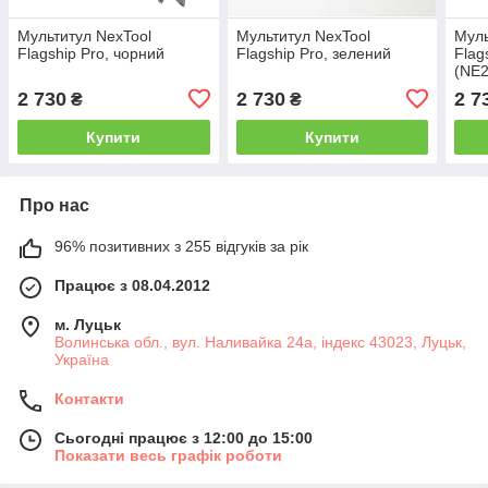
Мультитул NexTool
Мультитул NexTool
Муль
Flagship Pro, чорний
Flagship Pro, зелений
Flag
(NE2
2 730
2 730
2 7
₴
₴
Купити
Купити
Про нас
96% позитивних з 255 відгуків за рік
Працює з 08.04.2012
м. Луцьк
Волинська обл., вул. Наливайка 24а, індекс 43023, Луцьк,
Україна
Контакти
Сьогодні працює з 12:00 до 15:00
Показати весь графік роботи