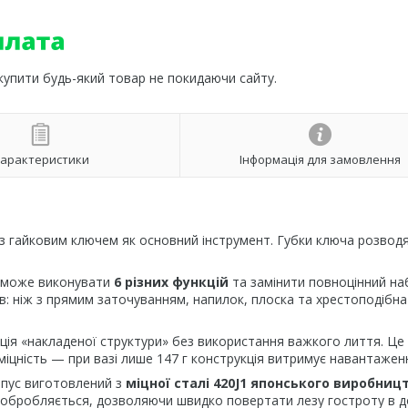
 купити будь-який товар не покидаючи сайту.
арактеристики
Інформація для замовлення
з гайковим ключем як основний інструмент. Губки ключа розвод
ул може виконувати
6 різних функцій
та замінити повноцінний на
в: ніж з прямим заточуванням, напилок, плоска та хрестоподібна
ція «накладеної структури» без використання важкого лиття. Це
іцність — при вазі лише 147 г конструкція витримує навантаженн
рпус виготовлений з
міцної сталі 420J1 японського виробниц
ко обробляється, дозволяючи швидко повертати лезу гостроту в 