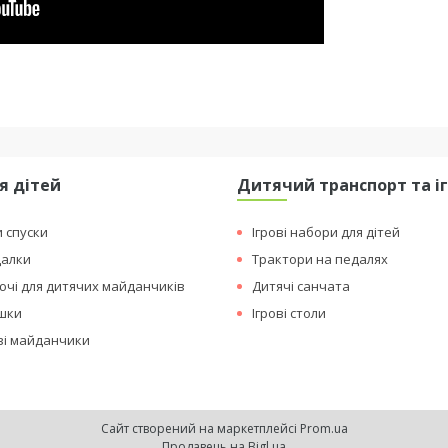
я дітей
Дитячий транспорт та і
и спуски
Ігрові набори для дітей
далки
Трактори на педалях
чі для дитячих майданчиків
Дитячі санчата
ашки
Ігрові столи
ові майданчики
Сайт створений на маркетплейсі
Prom.ua
Продавець на Bigl.ua