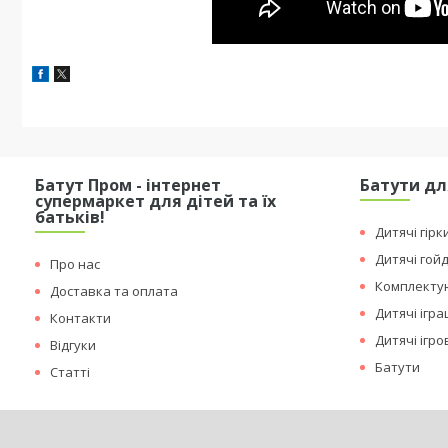
Батут Пром - інтернет
Батути дл
супермаркет для дітей та їх
батьків!
Дитячі гірк
Дитячі гой
Про нас
Комплектую
Доставка та оплата
Дитячі ігр
Контакти
Дитячі ігр
Відгуки
Батути
Статті