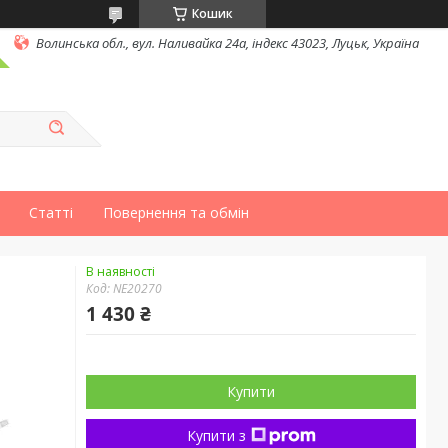
Кошик
Волинська обл., вул. Наливайка 24а, індекс 43023, Луцьк, Україна
Статті
Повернення та обмін
В наявності
Код:
NE20270
1 430 ₴
Купити
Купити з