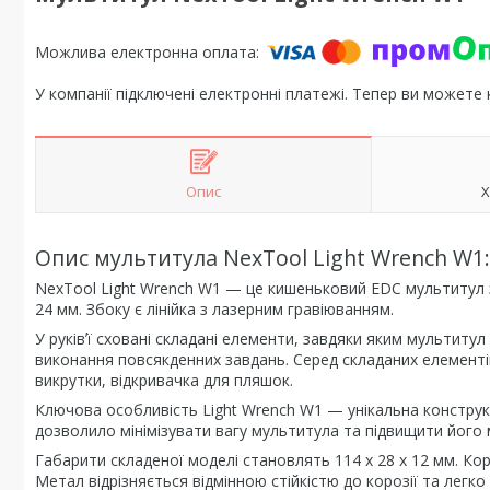
У компанії підключені електронні платежі. Тепер ви можете
Опис
Х
Опис мультитула NexTool Light Wrench W1:
NexTool Light Wrench W1 — це кишеньковий EDC мультитул 
24 мм. Збоку є лінійка з лазерним гравіюванням.
У руківʼї сховані складані елементи, завдяки яким мультит
виконання повсякденних завдань. Серед складаних елементі
викрутки, відкривачка для пляшок.
Ключова особливість Light Wrench W1 — унікальна конструк
дозволило мінімізувати вагу мультитула та підвищити його м
Габарити складеної моделі становлять 114 х 28 х 12 мм. Ко
Метал відрізняється відмінною стійкістю до корозії та лег