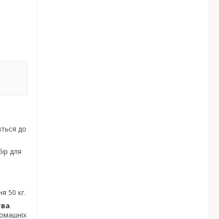
яться до
бір для
я 50 кг.
тва
.
домашніх