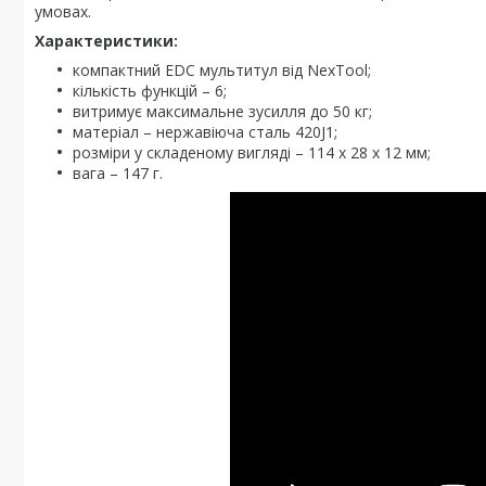
умовах.
Характеристики:
компактний EDC мультитул від NexTool;
кількість функцій – 6;
витримує максимальне зусилля до 50 кг;
матеріал – нержавіюча сталь 420J1;
розміри у складеному вигляді – 114 х 28 х 12 мм;
вага – 147 г.