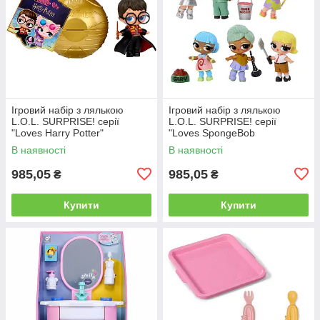
Ігровий набір з лялькою
Ігровий набір з лялькою
L.O.L. SURPRISE! серії
L.O.L. SURPRISE! серії
"Loves Harry Potter"
"Loves SpongeBob
SquarePants"
В наявності
В наявності
985,05
985,05
₴
₴
Купити
Купити