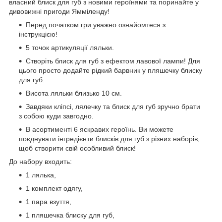
власний блиск для губ з новими героїнями та поринайте у
дивовижні пригоди Ямміленду!
Перед початком гри уважно ознайомтеся з
інструкцією!
5 точок артикуляції ляльки.
Створіть блиск для губ з ефектом лавової лампи! Для
цього просто додайте рідкий барвник у пляшечку блиску
для губ.
Висота ляльки близько 10 см.
Завдяки кліпсі, лялечку та блиск для губ зручно брати
з собою куди завгодно.
В асортименті 6 яскравих героїнь. Ви можете
поєднувати інгредієнти блисків для губ з різних наборів,
щоб створити свій особливий блиск!
До набору входить:
1 лялька,
1 комплект одягу,
1 пара взуття,
1 пляшечка блиску для губ,