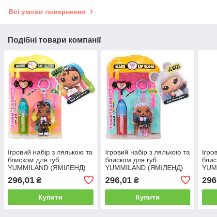
Всі умови повернення
Подібні товари компанії
Ігровий набір з лялькою та
Ігровий набір з лялькою та
Ігро
блиском для губ
блиском для губ
блис
YUMMILAND (ЯМІЛЕНД)
YUMMILAND (ЯМІЛЕНД)
YUM
SS – САША САУЕРВОРМС
SS – ГАБІ ГАММІБЕАР
S2 
296,01
296,01
296
₴
₴
Купити
Купити