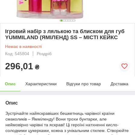
Ігровий набір з лялькою та блиском для губ
YUMMILAND (ЯМІЛЕНД) SS – МІСТІ КЕЙКС
Немає в наявності
Код: 545804
Роздріб
296,01
₴
Опис
Характеристики
Відгуки про товар
Доставка
Опис
Зустрічайте найяскравіших бешкетниць чарівної країни
смаколиків – Ямміленду! Вони трохи бунтарки, але
неймовірно чарівні та яскраві! Ці героїні натхненні кисло-
солодкими цукерками, кожна з унікальним стилем. Створюйте