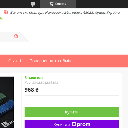
Кошик
Волинська обл., вул. Наливайка 24а, індекс 43023, Луцьк, Україна
Статті
Повернення та обмін
В наявності
Код:
5902308234895
968 ₴
Купити
Купити з