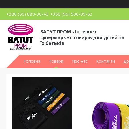
+380 (66) 889-30-43
+380 (96) 500-09-63
БАТУТ ПРОМ - Інтернет
супермаркет товарів для дітей та
їх батьків
Головна
Товари
Про нас
Контакти
До