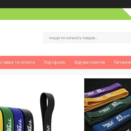
ставка та оплата
Портфоліо
Відгуки клієнтів
Питання