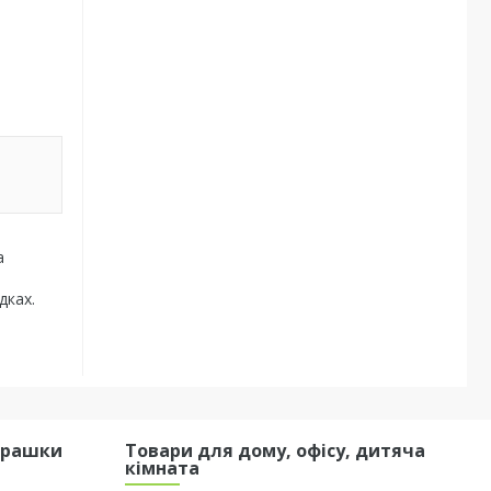
а
дках.
грашки
Товари для дому, офісу, дитяча
кімната