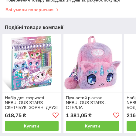
Повернення товару впродовж 14 днів за рахунок покупця
Всі умови повернення
Подібні товари компанії
Набір для творчості
Пухнастий рюкзак
Набі
NEBULOUS STARS –
NEBULOUS STARS -
NEB
СКЕТЧБУК: ЗОРЯНІ ДРУЗІ
СТЕЛЛА
БОД
КРАС
618,75
1 381,05
216
₴
₴
Купити
Купити