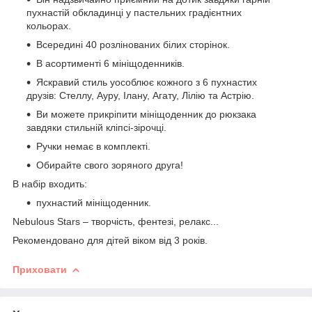
пухнастій обкладинці у пастельних градієнтних
кольорах.
Всередині 40 розлінованих білих сторінок.
В асортименті 6 мініщоденників.
Яскравий стиль уособлює кожного з 6 пухнастих
друзів: Стеллу, Ауру, Ілану, Агату, Лілію та Астрію.
Ви можете прикріпити мініщоденник до рюкзака
завдяки стильній кліпсі-зірочці.
Ручки немає в комплекті.
Обирайте свого зоряного друга!
В набір входить:
пухнастий мініщоденник.
Nebulous Stars – творчість, фентезі, релакс...
Рекомендовано для дітей віком від 3 років.
Приховати