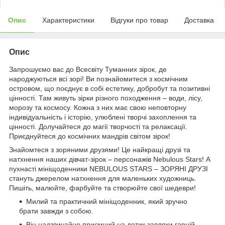
Опис
Характеристики
Відгуки про товар
Доставка
Опис
Запрошуємо вас до Всесвіту Туманних зірок, де
народжуються всі зорі! Ви познайомитеся з космічним
островом, що поєднує в собі естетику, добробут та позитивні
цінності. Там живуть зірки різного походження – води, лісу,
морозу та космосу. Кожна з них має свою неповторну
індивідуальність і історію, улюблені творчі захоплення та
цінності. Долучайтеся до магії творчості та релаксації.
Приєднуйтеся до космічних мандрів світом зірок!
Знайомтеся з зоряними друзями! Це найкращі друзі та
натхнення наших дівчат-зірок – персонажів Nebulous Stars! А
пухнасті мініщоденники NEBULOUS STARS – ЗОРЯНІ ДРУЗІ
стануть джерелом натхнення для маленьких художниць.
Пишіть, малюйте, фарбуйте та створюйте свої шедеври!
Милий та практичний мініщоденник, який зручно
брати завжди з собою.
Він надзвичайно приємний на дотик завдяки гарній