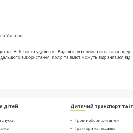
на Youtube.
 деталі. Небезпека удушення. Видаліть усі елементи паковання до 
одальшого використання. Колір та вміст можуть відрізнятися від
я дітей
Дитячий транспорт та і
и спуски
Ігрові набори для дітей
далки
Трактори на педалях