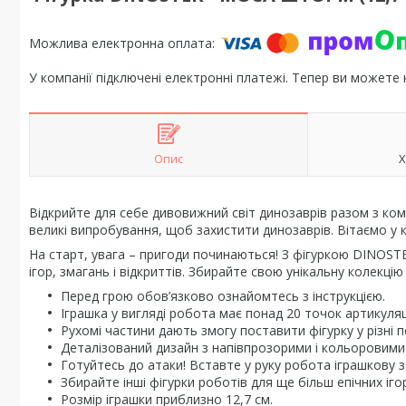
У компанії підключені електронні платежі. Тепер ви можете
Опис
Х
Відкрийте для себе дивовижний світ динозаврів разом з ко
великі випробування, щоб захистити динозаврів. Вітаємо у
На старт, увага – пригоди починаються! З фігуркою DINOS
ігор, змагань і відкриттів. Збирайте свою унікальну колекці
Перед грою обов’язково ознайомтесь з інструкцією.
Іграшка у вигляді робота має понад 20 точок артикуля
Рухомі частини дають змогу поставити фігурку у різні п
Деталізований дизайн з напівпрозорими і кольоровими
Готуйтесь до атаки! Вставте у руку робота іграшкову з
Збирайте інші фігурки роботів для ще більш епічних іго
Розмір іграшки приблизно 12,7 см.