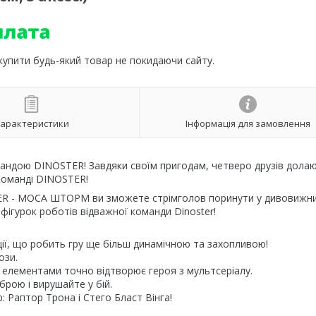
 купити будь-який товар не покидаючи сайту.
арактеристики
Інформація для замовлення
мандою DINOSTER! Завдяки своїм пригодам, четверо друзів дола
 команді DINOSTER!
TER - МОСА ШТОРМ ви зможете стрімголов поринути у дивовижни
ю фігурок роботів відважної команди Dinoster!
ції, що робить гру ще більш динамічною та захопливою!
ози.
 елементами точно відтворює героя з мультсеріалу.
брою і вирушайте у бій.
р: Раптор Трона і Стего Бласт Вінга!