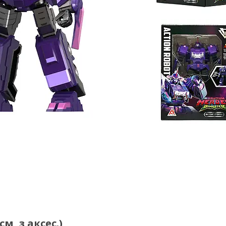
м, з аксес.)