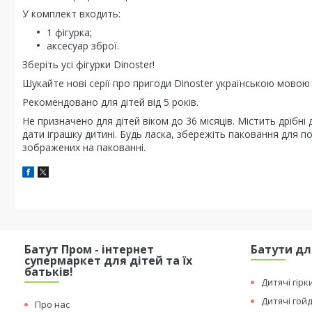
У комплект входить:
1 фігурка;
аксесуар зброї.
Зберіть усі фігурки Dinoster!
Шукайте нові серії про пригоди Dinoster українською мовою 
Рекомендовано для дітей від 5 років.
Не призначено для дітей віком до 36 місяців. Містить дрібні
дати іграшку дитині. Будь ласка, збережіть паковання для п
зображених на пакованні.
Батут Пром - інтернет
Батути дл
супермаркет для дітей та їх
батьків!
Дитячі гірк
Дитячі гой
Про нас