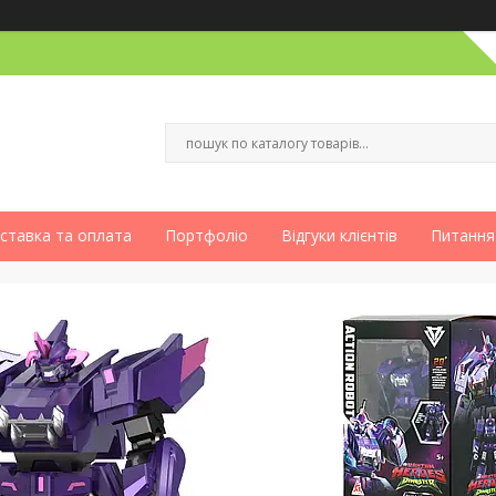
ставка та оплата
Портфоліо
Відгуки клієнтів
Питання