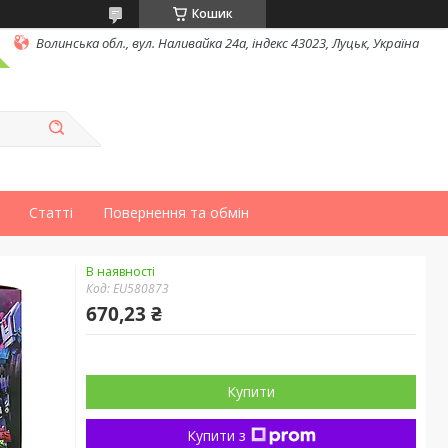
Кошик
Волинська обл., вул. Наливайка 24а, індекс 43023, Луцьк, Україна
Статті
Повернення та обмін
В наявності
Код:
EU580873
670,23 ₴
Купити
Купити з