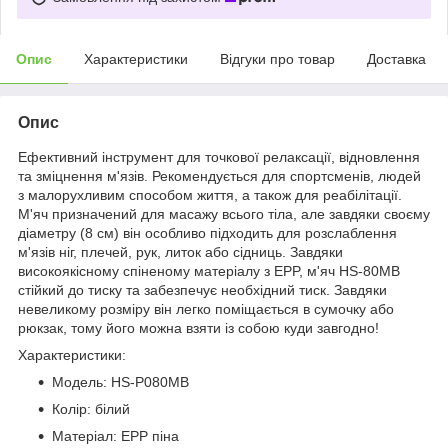
Опис
Характеристики
Відгуки про товар
Доставка
Опис
Ефективний інструмент для точкової релаксації, відновлення
та зміцнення м'язів. Рекомендується для спортсменів, людей
з малорухливим способом життя, а також для реабілітації.
М'яч призначений для масажу всього тіла, але завдяки своєму
діаметру (8 см) він особливо підходить для розслаблення
м'язів ніг, плечей, рук, литок або сідниць. Завдяки
високоякісному спіненому матеріалу з EPP, м'яч HS-80MB
стійкий до тиску та забезпечує необхідний тиск. Завдяки
невеликому розміру він легко поміщається в сумочку або
рюкзак, тому його можна взяти із собою куди завгодно!
Характеристики:
Модель: HS-P080MB
Колір: білий
Матеріал: EPP піна