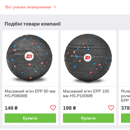
Всі умови повернення
Подібні товари компанії
Масажний м'яч EPP 80 мм
Масажний м'яч EPP 100
Роле
HS-P080MB
мм HS-P100MB
роли
EPP
біли
148
198
378
₴
₴
Купити
Купити