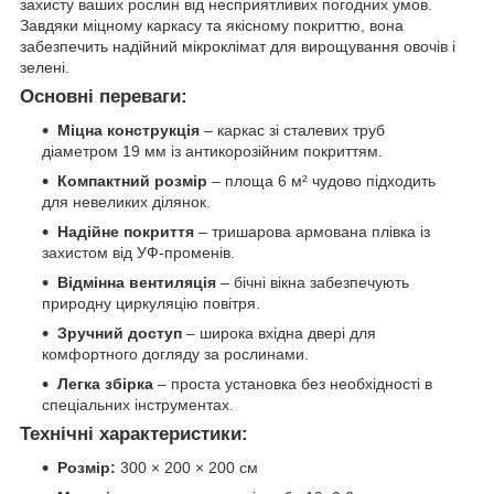
захисту ваших рослин від несприятливих погодних умов.
Завдяки міцному каркасу та якісному покриттю, вона
забезпечить надійний мікроклімат для вирощування овочів і
зелені.
Основні переваги:
Міцна конструкція
– каркас зі сталевих труб
діаметром 19 мм із антикорозійним покриттям.
Компактний розмір
– площа 6 м² чудово підходить
для невеликих ділянок.
Надійне покриття
– тришарова армована плівка із
захистом від УФ-променів.
Відмінна вентиляція
– бічні вікна забезпечують
природну циркуляцію повітря.
Зручний доступ
– широка вхідна двері для
комфортного догляду за рослинами.
Легка збірка
– проста установка без необхідності в
спеціальних інструментах.
Технічні характеристики:
Розмір:
300 × 200 × 200 см