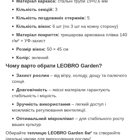
Матеріал каркаса:
стальні труби 19×0,6 мм
Кількість секцій:
3
Кількість поздовжніх стержнів:
5
Кількість вікон:
6 шт (по 3 шт на кожну сторону)
Матеріал покриття:
тришарова армована плівка 140
г/м² + УФ-захист
Розмір вікон:
50 × 45 см
Колір:
зелений
Чому варто обрати LEOBRO Garden?
Захист рослин
– від вітру, холоду, дощу та палючого
сонця.
Довговічність
– якісні матеріали гарантують
стабільність і міцність.
Зручність використання
– легкий доступ і
можливість регулювання вентиляції.
Оптимальний мікроклімат
– для стабільного росту
ваших культур.
Обирайте
теплицю LEOBRO Garden 6м²
та створюйте
ідеальні умови для вирощування рослин!