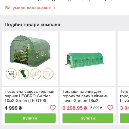
Всі умови повернення
Подібні товари компанії
Посилена садова теплиця
Теплиця парник для
Тепл
парник LEOBRO Garden
городу та саду з вікнами
горо
10м2 Green (LB-G106-
Levol Garden 18м2
Levo
GRN)
600*300*200
300
4 999
6 298,95
3 0
₴
₴
6 899 ₴
Купити
Купити