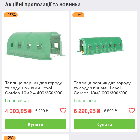
Акційні пропозиції та новинки
–19%
–9%
Теплица парник для городу
Теплиця парник для городу
та саду з вікнами Levol
та саду з вікнами Levol
Garden 10м2 = 400*250*200
Garden 18м2 600*300*200
В наявності
В наявності
4 303,95
6 298,95
₴
₴
5 299 ₴
6 899 ₴
Купити
Купити
–2%