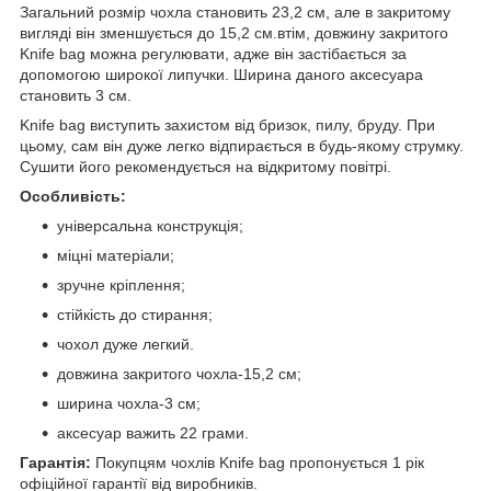
Загальний розмір чохла становить 23,2 см, але в закритому
вигляді він зменшується до 15,2 см.втім, довжину закритого
Knife bag можна регулювати, адже він застібається за
допомогою широкої липучки. Ширина даного аксесуара
становить 3 см.
Knife bag виступить захистом від бризок, пилу, бруду. При
цьому, сам він дуже легко відпирається в будь-якому струмку.
Сушити його рекомендується на відкритому повітрі.
Особливість:
універсальна конструкція;
міцні матеріали;
зручне кріплення;
стійкість до стирання;
чохол дуже легкий.
довжина закритого чохла-15,2 см;
ширина чохла-3 см;
аксесуар важить 22 грами.
Гарантія:
Покупцям чохлів Knife bag пропонується 1 рік
офіційної гарантії від виробників.