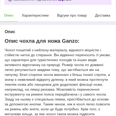
Опис
Характеристики
Відгуки про товар
Доставка
Опис
Опис чохла для ножа Ganzo:
Чохол пошитий з нейлону-матеріалу, відомого міцністю і
стійкістю ниток до стирання. Він відмінно переносить ті умови,
що характерні для туристичних походів та інших видів
активного відпочинку на природі. Розмір чохла по довжині
легко регулюється завдяки тому, що застібається він на
липучку. Бічні сторони чохла виконані з більш тонкої стропи, а
знизу є невеликий відкриту ділянку, в який можна протягнути
темляк ножа або ланцюжок для додаткової фіксації ножа,
наприклад, на лямці рюкзака. Можливість перенесення
інструменту на ремені пояса передбачена і у самого чохла.
Ззаду на ньому є спеціальна лямка, пристібається до основи
за допомогою кнопки. Таким чином, ніж в чохлі легко повісити
на ремінь або зняти, коли це буде потрібно. Крім того, є
металеве кільце, за яке чохол також можна підвісити.