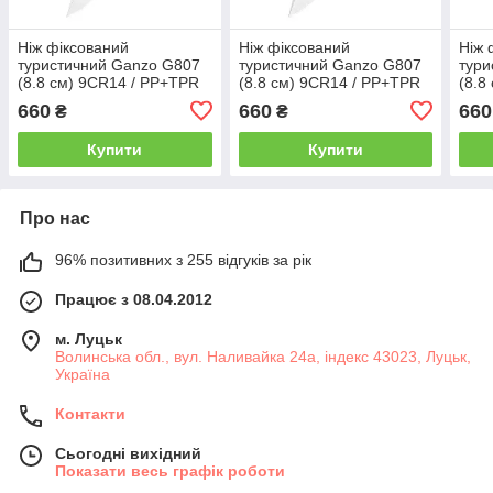
Ніж фіксований
Ніж фіксований
Ніж 
туристичний Ganzo G807
туристичний Ganzo G807
тури
(8.8 см) 9CR14 / PP+TPR
(8.8 см) 9CR14 / PP+TPR
(8.8
чорний з чохлом
сірий з чохлом
пома
660
660
660
₴
₴
Купити
Купити
Про нас
96% позитивних з 255 відгуків за рік
Працює з 08.04.2012
м. Луцьк
Волинська обл., вул. Наливайка 24а, індекс 43023, Луцьк,
Україна
Контакти
Сьогодні вихідний
Показати весь графік роботи