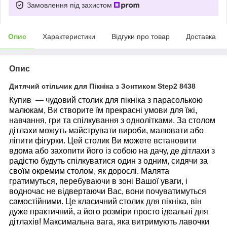
Замовлення під захистом
Опис
Характеристики
Відгуки про товар
Доставка
Опис
Дитячий стільчик для Пікніка з Зонтиком Step2 8438
Купив
— чудовий столик для пікніка з парасолькою
малюкам, Ви створите їм прекрасні умови для їжі,
навчання, гри та спілкування з однолітками. За столом
дітлахи можуть майструвати вироби, малювати або
ліпити фігурки. Цей столик Ви можете встановити
вдома або захопити його із собою на дачу, де дітлахи з
радістю будуть спілкуватися один з одним, сидячи за
своїм окремим столом, як дорослі. Малята
гратимуться, перебуваючи в зоні Вашої уваги, і
водночас не відвертаючи Вас, вони почуватимуться
самостійними. Це класичний столик для пікніка, він
дуже практичний, а його розміри просто ідеальні для
дітлахів! Максимальна вага, яка витримують лавочки