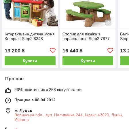
Інтерактивна дитяча кухня
Столик для пікніка з
Вели
Kompakt Step2 8348
парасолькою Step2 7877
Step
13 200
16 440
13 
₴
₴
Купити
Купити
Про нас
96% позитивних з 253 відгуків за рік
Працює з 08.04.2012
м. Луцьк
Волинська обл., вул. Наливайка 24а, індекс 43023, Луцьк,
Україна