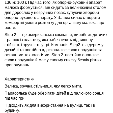
136 кг. 100 г. Під час того, як опорно-руховий апарат
малюка формується, він сидить за величезним столом
для дорослих у незручних позах, купуючи хвороби
опорно-рухового апарату. У Ваших силах створити
комфортні умови розвитку для організму малюка, що
росте.
Step 2 — це американська компанія, виробник дитячих
іграшок із пластику, яка забезпечить підвищену
стійкість і зручність у грі. Компанія Step2
є лідером
у
дизайні та постійно вдосконалює свою продукцію за
останніми технологіями. Step 2
постійно оновлює
свою продукцію й має у своєму списку безліч різних
пропонувань.
Характеристики:
Велика, зручна стільниця, яку легко мити.
Парасолька буде оберігати дітей від палючого сонця
під час гри.
Підходить як для використання на вулиці, так і в
будинку.