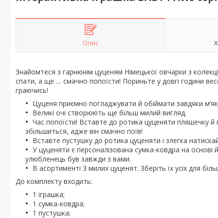
Опис
Х
Знайомтеся з гарнюнім цуценям Німецької овчарки з колекці
спати, а ще … смачно попоїсти! Пориньте у довгі години ве
граючись!
Цуценя приємно погладжувати й обіймати завдяки м’як
Великі очі створюють ще більш милий вигляд.
Час попоїсти! Вставте до ротика цуценяти пляшечку й 
збільшиться, адже він смачно поїв!
Вставте пустушку до ротика цуценяти і злегка натискай
У цуценяти є персоналізована сумка-ковдра на основі й
улюбленець був завжди з вами.
В асортименті 3 милих цуценят. Зберіть їх усіх для біль
До комплекту входить:
1 іграшка;
1 сумка-ковдра;
1 пустушка;