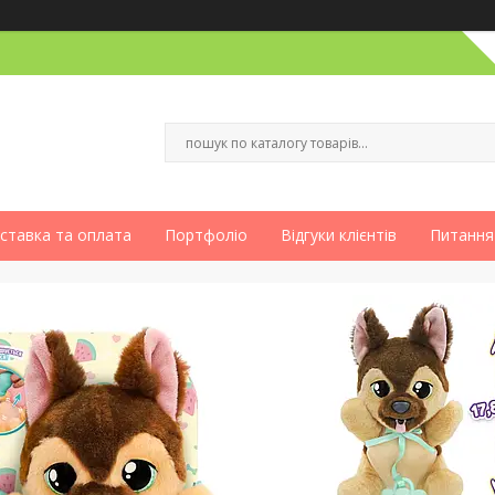
ставка та оплата
Портфоліо
Відгуки клієнтів
Питання