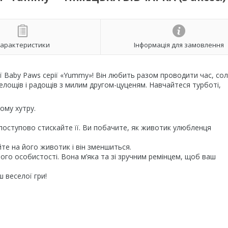
арактеристики
Інформація для замовлення
ї Baby Paws серії «Yummy»! Він любить разом проводити час, со
селощів і радощів з милим другом-цуценям. Навчайтеся турботі,
ому хутру.
поступово стискайте її. Ви побачите, як животик улюбленця
те на його животик і він зменшиться.
ого особистості. Вона м’яка та зі зручним ремінцем, щоб ваш
ш веселої гри!