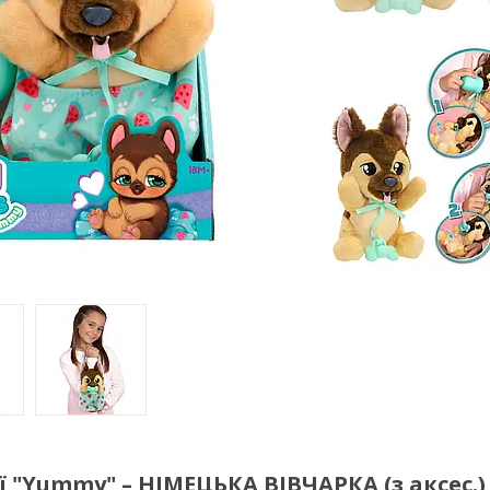
 "Yummy" – НІМЕЦЬКА ВІВЧАРКА (з аксес.)