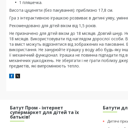
1 пляшечка.
Висота цуценяти (без пакування): приблизно 17,8 см.
Гра з інтерактивною іграшкою розвиває в дитині уяву, умінн
Рекомендовано для дітей віком від 1,5 років.
Не призначено для дітей віком до 18 місяців. Довгий шнур. Н
18 місяців. Використовувати під наглядом дорослої особи. В
та вміст можуть відрізнятися від зображених на пакованні.
використання. Не занурюйте іграшку у воду або будь-яку інш
її механічний функціонал. Іграшка не повинна підпадати під
механічних ушкоджень. Не зберігати і не грати поблизу джер
предметів, які випромінюють тепло.
Батут Пром - інтернет
Батути дл
супермаркет для дітей та їх
батьків!
Дитячі гірк