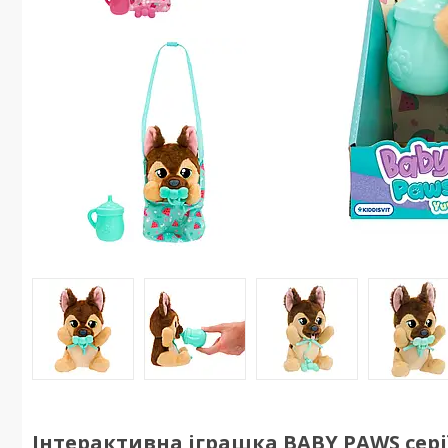
Інтерактивна іграшка BABY PAWS серії