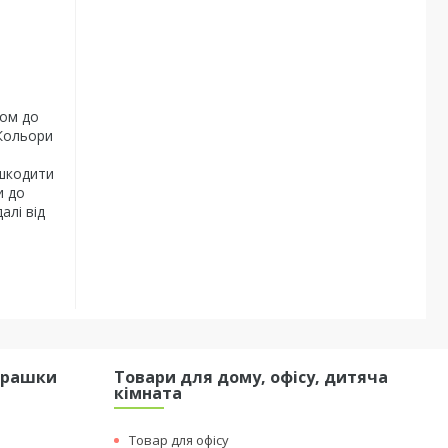
ком до
 Кольори
ошкодити
и до
алі від
грашки
Товари для дому, офісу, дитяча
кімната
Товар для офісу