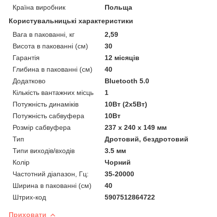
Країна виробник
Польща
Користувальницькі характеристики
Вага в пакованні, кг
2,59
Висота в пакованні (см)
30
Гарантія
12 місяців
Глибина в пакованні (см)
40
Додатково
Bluetooth 5.0
Кількість вантажних місць
1
Потужність динаміків
10Вт (2х5Вт)
Потужність сабвуфера
10Вт
Розмір сабвуфера
237 x 240 x 149 мм
Тип
Дротовий, бездротовий
Типи виходів/входів
3.5 мм
Колір
Чорний
Частотний діапазон, Гц:
35-20000
Ширина в пакованні (см)
40
Штрих-код
5907512864722
Приховати