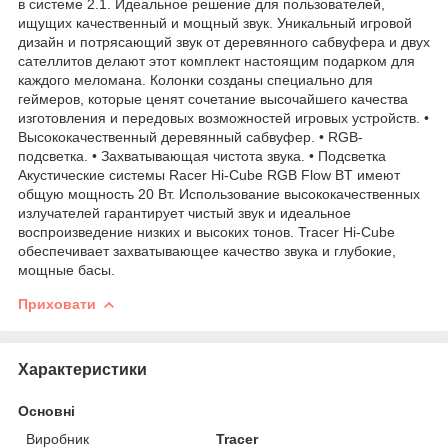
в системе 2.1. Идеальное решение для пользователей,
ищущих качественный и мощный звук. Уникальный игровой
дизайн и потрясающий звук от деревянного сабвуфера и двух
сателлитов делают этот комплект настоящим подарком для
каждого меломана. Колонки созданы специально для
геймеров, которые ценят сочетание высочайшего качества
изготовления и передовых возможностей игровых устройств. •
Высококачественный деревянный сабвуфер. • RGB-
подсветка. • Захватывающая чистота звука. • Подсветка
Акустические системы Racer Hi-Cube RGB Flow BT имеют
общую мощность 20 Вт. Использование высококачественных
излучателей гарантирует чистый звук и идеальное
воспроизведение низких и высоких тонов. Tracer Hi-Cube
обеспечивает захватывающее качество звука и глубокие,
мощные басы.
Приховати
Характеристики
Основні
Виробник
Tracer