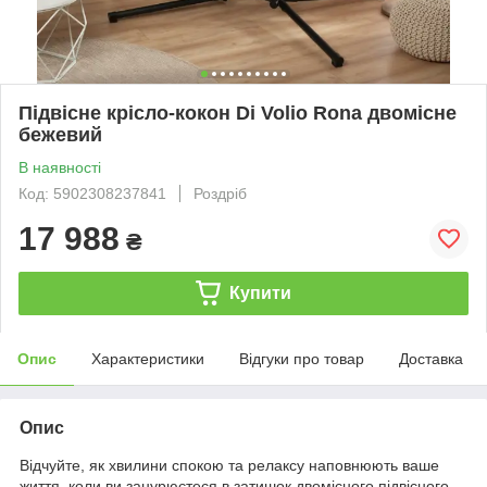
Підвісне крісло-кокон Di Volio Rona двомісне
бежевий
В наявності
Код: 5902308237841
Роздріб
17 988
₴
Купити
Опис
Характеристики
Відгуки про товар
Доставка
Опис
Відчуйте, як хвилини спокою та релаксу наповнюють ваше
життя, коли ви занурюєтеся в затишок двомісного підвісного