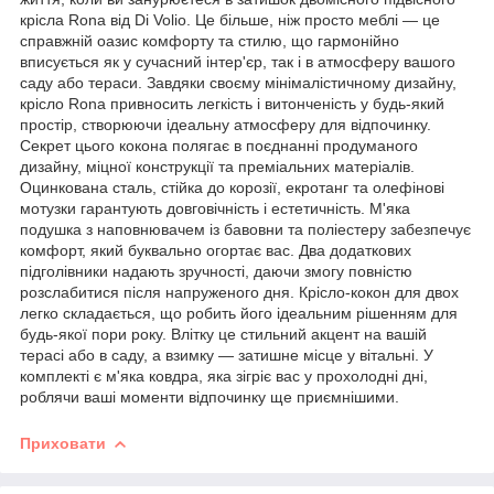
крісла Rona від Di Volio. Це більше, ніж просто меблі — це
справжній оазис комфорту та стилю, що гармонійно
вписується як у сучасний інтер'єр, так і в атмосферу вашого
саду або тераси. Завдяки своєму мінімалістичному дизайну,
крісло Rona привносить легкість і витонченість у будь-який
простір, створюючи ідеальну атмосферу для відпочинку.
Секрет цього кокона полягає в поєднанні продуманого
дизайну, міцної конструкції та преміальних матеріалів.
Оцинкована сталь, стійка до корозії, екротанг та олефінові
мотузки гарантують довговічність і естетичність. М'яка
подушка з наповнювачем із бавовни та поліестеру забезпечує
комфорт, який буквально огортає вас. Два додаткових
підголівники надають зручності, даючи змогу повністю
розслабитися після напруженого дня. Крісло-кокон для двох
легко складається, що робить його ідеальним рішенням для
будь-якої пори року. Влітку це стильний акцент на вашій
терасі або в саду, а взимку — затишне місце у вітальні. У
комплекті є м'яка ковдра, яка зігріє вас у прохолодні дні,
роблячи ваші моменти відпочинку ще приємнішими.
Приховати