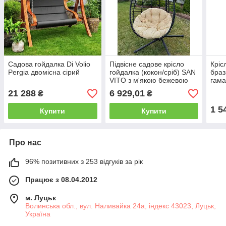
Садова гойдалка Di Volio
Підвісне садове крісло
Кріс
Pergia двомісна сірий
гойдалка (кокон/сріб) SAN
браз
VITO з м'якою бежевою
гама
подушкою, Чорний
беже
21 288
6 929,01
₴
₴
под
1 5
Купити
Купити
Про нас
96% позитивних з 253 відгуків за рік
Працює з 08.04.2012
м. Луцьк
Волинська обл., вул. Наливайка 24а, індекс 43023, Луцьк,
Україна