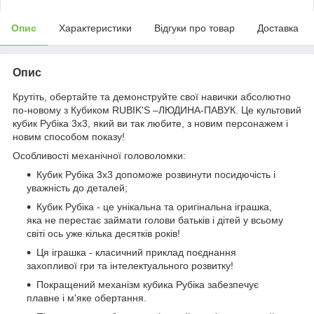
Опис
Характеристики
Відгуки про товар
Доставка
Опис
Крутіть, обертайте та демонструйте свої навички абсолютно
по-новому з Кубиком RUBIK'S –ЛЮДИНА-ПАВУК. Це культовий
кубик Рубіка 3х3, який ви так любите, з новим персонажем і
новим способом показу!
Особливості механічної головоломки:
Кубик Рубіка 3х3 допоможе розвинути посидючість і
уважність до деталей;
Кубик Рубіка - це унікальна та оригінальна іграшка,
яка не перестає займати голови батьків і дітей у всьому
світі ось уже кілька десятків років!
Ця іграшка - класичний приклад поєднання
захопливої гри та інтелектуального розвитку!
Покращений механізм кубика Рубіка забезпечує
плавне і м'яке обертання.