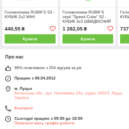
Головоломка RUBIK'S S3 -
Головоломка RUBIK'S
Голо
КУБИК 2х2 МІНІ
серії "Speed Cube" S2 -
КУБ
КУБИК 3х3 ШВИДКІСНИЙ
440,55
1 282,05
737
₴
₴
Купити
Купити
Про нас
96% позитивних з 254 відгуків за рік
Працює з 08.04.2012
м. Луцьк
Волинська обл., вул. Наливайка 24а, індекс 43023, Луцьк,
Україна
Контакти
Сьогодні працює з 09:00 до 18:00
Показати весь графік роботи