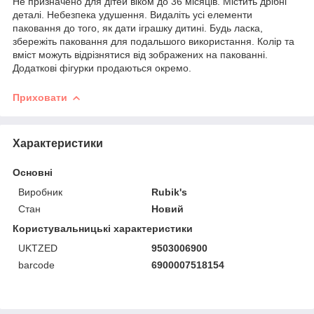
Не призначено для дітей віком до 36 місяців. Містить дрібні
деталі. Небезпека удушення. Видаліть усі елементи
паковання до того, як дати іграшку дитині. Будь ласка,
збережіть паковання для подальшого використання. Колір та
вміст можуть відрізнятися від зображених на пакованні.
Додаткові фігурки продаються окремо.
Приховати
Характеристики
Основні
Виробник
Rubik's
Стан
Новий
Користувальницькі характеристики
UKTZED
9503006900
barcode
6900007518154