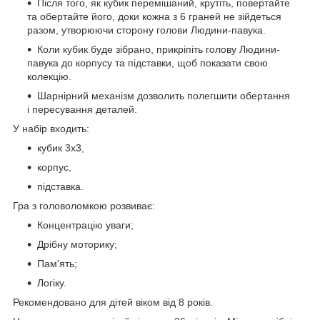
Після того, як кубик перемішаний, крутіть, повертайте
та обертайте його, доки кожна з 6 граней не зійдеться
разом, утворюючи сторону голови Людини-павука.
Коли кубик буде зібрано, прикріпіть голову Людини-
павука до корпусу та підставки, щоб показати свою
колекцію.
Шарнірний механізм дозволить полегшити обертання
і пересування деталей.
У набір входить:
кубик 3х3,
корпус,
підставка.
Гра з головоломкою розвиває:
Концентрацію уваги;
Дрібну моторику;
Пам'ять;
Логіку.
Рекомендовано для дітей віком від 8 років.