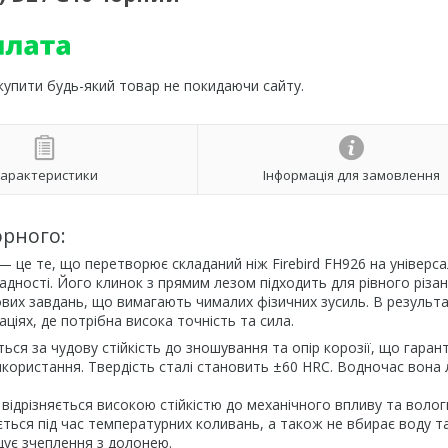
 купити будь-який товар не покидаючи сайту.
арактеристики
Інформація для замовлення
орного:
— це те, що перетворює складаний ніж Firebird FH926 на універс
адності. Його клинок з прямим лезом підходить для рівного різан
вих завдань, що вимагають чималих фізичних зусиль. В результа
іях, де потрібна висока точність та сила.
ься за чудову стійкість до зношування та опір корозії, що гаран
користання. Твердість сталі становить ±60 HRC. Водночас вона 
ідрізняється високою стійкістю до механічного впливу та волог
ється під час температурних коливань, а також не вбирає воду т
щує зчеплення з долонею.