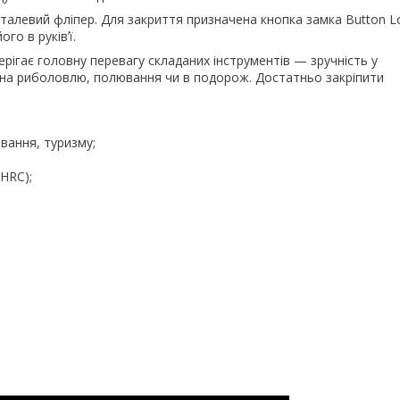
талевий фліпер. Для закриття призначена кнопка замка Button L
го в руківʼї.
берігає головну перевагу складаних інструментів — зручність у
ї на риболовлю, полювання чи в подорож. Достатньо закріпити
вання, туризму;
 HRC);