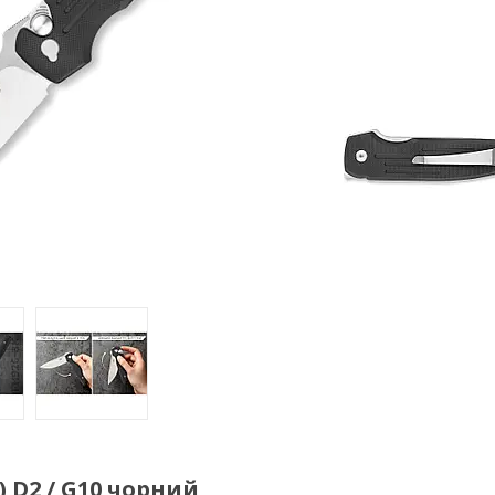
) D2 / G10 чорний