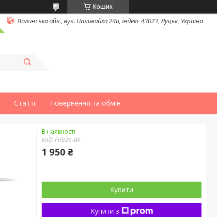
Кошик
Волинська обл., вул. Наливайка 24а, індекс 43023, Луцьк, Україна
Статті
Повернення та обмін
В наявності
Код:
FH926-BK
1 950 ₴
Купити
Купити з