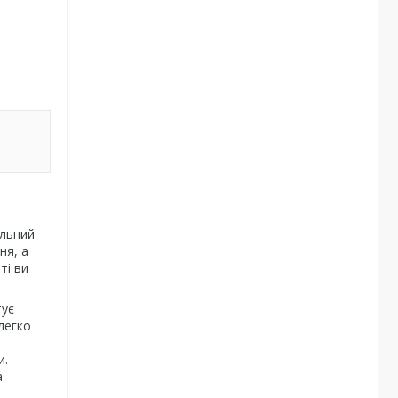
альний
ня, а
ті ви
тує
легко
и.
а