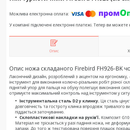
У компанії підключені електронні платежі. Тепер ви можете
Опис
Х
Опис ножа складаного Firebird FH926-BK ч
Лаконічний дизайн, розроблений з акцентом на ергономіку, 
інструмент для виконання колючо-різальних робіт різної скл
піднятий упор для пальця на обуху полегшує виконання сило
отримуєте максимальний контроль над інструментом у ситуац
Інструментальна сталь D2 у клинку.
Ця сталь цінуєт
довговічність та гостроту клинка впродовж тривалого ви
піддається заточуванню.
Склопластикові накладки на руківʼї.
Композит G10 в
Матеріал не тріскається у разі падіння ножа, не деформу
запахи. До того ж текстурована поверхня плашок покра