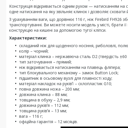
Конструкція відкривається одним рухом — натисканням на с
одне натискання на яку звільняє клинок і дозволяє сховати йо
З урахуванням ваги, що дорівнює 116 г, ніж Firebird FH926 з
транспортуванні. Ви можете носити модель у місті, брати ї
конструкцію на кишені за допомогою тугої кліпси.
Характеристики:
складаний ніж для щоденного носіння, риболовлі, полю
колір – чорний;
матеріал клинка – нержавіюча сталь D2 (твердість ±60
тип заточування – прямий;
ніж відкривається натисканням на плавець фліпера;
тип блокувального механізму – замок Button Lock;
підшипник в осьовому вузлі для плавності ходу;
матеріал накладок на руківʼї – склопластик G10;
повна довжина ножа – 200 мм;
довжина клинка – 88 мм;
товщина в обуху – 2,9 мм;
довжина руківʼя – 112 мм;
товщина руківʼя – 13 мм;
вага – 116 г;
офіційна гарантія – 12 місяців.