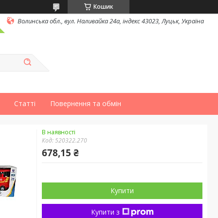
Кошик
Волинська обл., вул. Наливайка 24а, індекс 43023, Луцьк, Україна
Статті
Повернення та обмін
В наявності
Код:
520322.270
678,15 ₴
Купити
Купити з