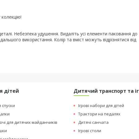
 колекцію!
 деталі. Небезпека удушення. Видаліть усі елементи паковання до 
одальшого використання. Колір та вміст можуть відрізнятися від
я дітей
Дитячий транспорт та і
и спуски
Ігрові набори для дітей
далки
Трактори на педалях
чі для дитячих майданчиків
Дитячі санчата
ашки
Ігрові столи