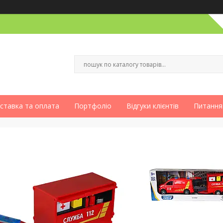
ставка та оплата
Портфоліо
Відгуки клієнтів
Питання