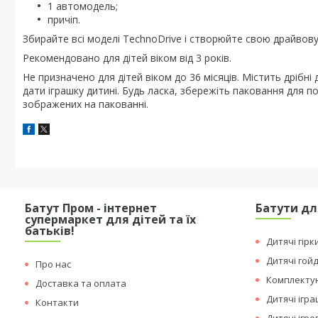
1 автомодель;
причіп.
Збирайте всі моделі TechnoDrive і створюйте свою драйвову
Рекомендовано для дітей віком від 3 років.
Не призначено для дітей віком до 36 місяців. Містить дрібні
дати іграшку дитині. Будь ласка, збережіть паковання для п
зображених на пакованні.
Батут Пром - інтернет
Батути дл
супермаркет для дітей та їх
батьків!
Дитячі гірк
Дитячі гой
Про нас
Комплектую
Доставка та оплата
Дитячі ігр
Контакти