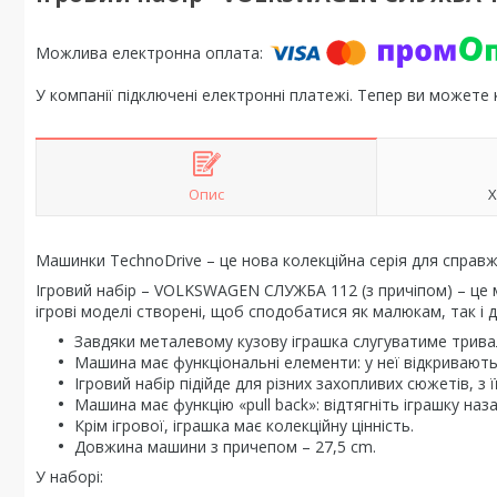
У компанії підключені електронні платежі. Тепер ви можете
Опис
Х
Машинки TechnoDrive – це нова колекційна серія для справж
Ігровий набір – VOLKSWAGEN СЛУЖБА 112 (з причіпом) – це м
ігрові моделі створені, щоб сподобатися як малюкам, так і 
Завдяки металевому кузову іграшка слугуватиме тривал
Машина має функціональні елементи: у неї відкривають
Ігровий набір підійде для різних захопливих сюжетів, 
Машина має функцію «pull back»: відтягніть іграшку наза
Крім ігрової, іграшка має колекційну цінність.
Довжина машини з причепом – 27,5 сm.
У наборі: