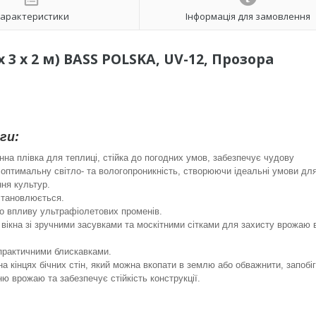
арактеристики
Інформація для замовлення
х 3 х 2 м) BASS POLSKA, UV-12, Прозора
ги:
на плівка для теплиці, стійка до погодних умов, забезпечує чудову
 оптимальну світло- та вологопроникність, створюючи ідеальні умови дл
ня культур.
становлюється.
до впливу ультрафіолетових променів.
 вікна зі зручними засувками та москітними сітками для захисту врожаю 
 практичними блискавками.
а кінцях бічних стін, який можна вкопати в землю або обважнити, запобі
ю врожаю та забезпечує стійкість конструкції.