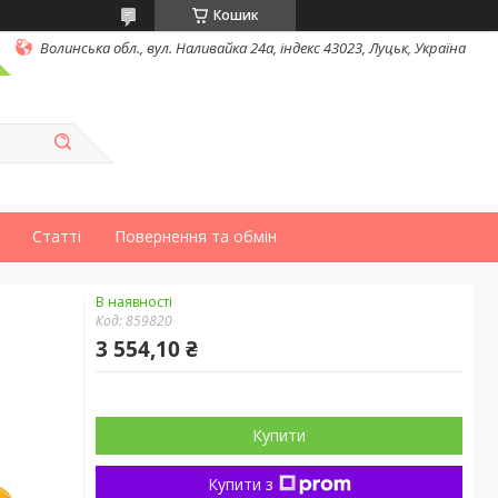
Кошик
Волинська обл., вул. Наливайка 24а, індекс 43023, Луцьк, Україна
Статті
Повернення та обмін
В наявності
Код:
859820
3 554,10 ₴
Купити
Купити з