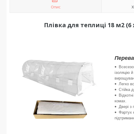
Опис
Х
Плівка для теплиці 18 м2 (6 
Перева
Всесезон
ізоляцію й
вирощуван
Легко в
Стійка 
Відкотні
комах.
Двері з
Фартух н
підтриманн