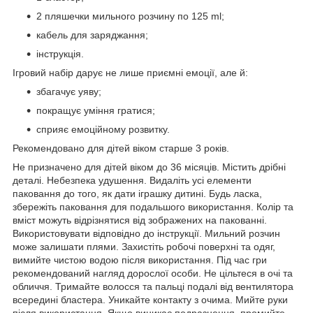
2 пляшечки мильного розчину по 125 ml;
кабель для заряджання;
інструкція.
Ігровий набір дарує не лише приємні емоції, але й:
збагачує уяву;
покращує уміння гратися;
сприяє емоційному розвитку.
Рекомендовано для дітей віком старше 3 років.
Не призначено для дітей віком до 36 місяців. Містить дрібні
деталі. Небезпека удушення. Видаліть усі елементи
паковання до того, як дати іграшку дитині. Будь ласка,
збережіть паковання для подальшого використання. Колір та
вміст можуть відрізнятися від зображених на пакованні.
Використовувати відповідно до інструкції. Мильний розчин
може залишати плями. Захистіть робочі поверхні та одяг,
вимийте чистою водою після використання. Під час гри
рекомендований нагляд дорослої особи. Не цільтеся в очі та
обличчя. Тримайте волосся та пальці подалі від вентилятора
всередині бластера. Уникайте контакту з очима. Мийте руки
після використання. Якщо виникає подразнення, промийте