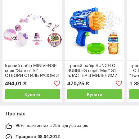
Ігровий набір MINIVERSE
Ігровий набір BUNCH O
Ігро
серії "Sanrio" S2 –
BUBBLES серії "Mini" S1 -
L.O.
СТВОРИ СТИЛЬ РАЗОМ З
БЛАСТЕР З МИЛЬНИМИ
"Twe
ХЕЛЛОУ КІТТІ ТА
БУЛЬБАШКАМИ
ЛОЛА
494,01
470,25
1 3
₴
₴
ДРУЗЯМИ
Купити
Купити
Про нас
96% позитивних з 255 відгуків за рік
Працює з 08.04.2012