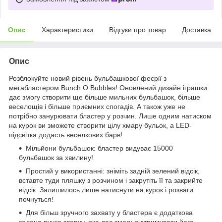
Опис
Характеристики
Відгуки про товар
Доставка
Опис
Розблокуйте новий рівень бульбашкової феєрії з
мегабластером Bunch O Bubbles! Оновлений дизайн іграшки
дає змогу створити ще більше мильних бульбашок, більше
веселощів і більше приємних спогадів. А також уже не
потрібно занурювати бластер у розчин. Лише одним натиском
на курок ви зможете створити цілу хмару бульок, а LED-
підсвітка додасть веселкових барв!
Мільйони бульбашок: бластер видуває 15000
бульбашок за хвилину!
Простий у використанні: зніміть задній зелений відсік,
вставте туди пляшку з розчином і закрутіть її та закрийте
відсік. Залишилось лише натиснути на курок і розваги
почнуться!
Для більш зручного захвату у бластера є додаткова
зелена ручка зверху, яка дає змогу підтримувати його