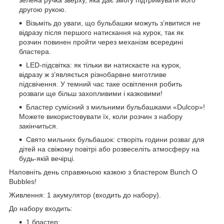
другою рукою.
Візьміть до уваги, що бульбашки можуть з’явитися не
відразу після першого натискання на курок, так як
розчин повинен пройти через механізм всередині
бластера.
LED-підсвітка: як тільки ви натискаєте на курок,
відразу ж з’являється різнобарвне миготливе
підсвічення. У темний час таке освітлення робить
розваги ще більш захопливими і казковими!
Бластер сумісний з мильними бульбашками «Dulcop»!
Можете використовувати їх, коли розчин з набору
закінчиться.
Свято мильних бульбашок: створіть години розваг для
дітей на свіжому повітрі або розвеселіть атмосферу на
будь-якій вечірці.
Наповніть день справжньою казкою з бластером Bunch O
Bubbles!
Живлення: 1 акумулятор (входить до набору).
До набору входить:
1 бластер;