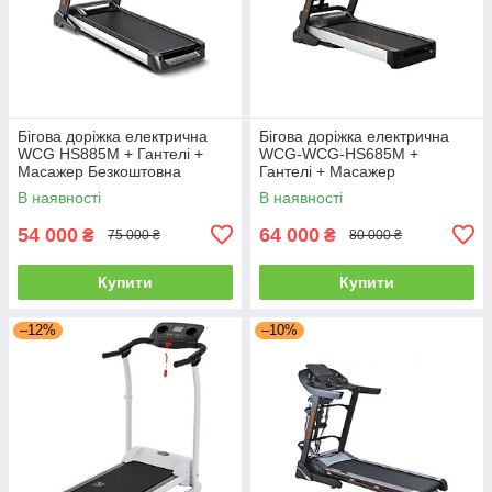
Бігова доріжка електрична
Бігова доріжка електрична
WCG HS885M + Гантелі +
WCG-WCG-HS685M +
Масажер Безкоштовна
Гантелі + Масажер
доставка
Безкоштовна доставка
В наявності
В наявності
54 000
64 000
₴
₴
75 000 ₴
80 000 ₴
Купити
Купити
–12%
–10%