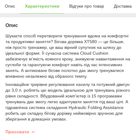
Опис
Характеристики
Відгуки про товар
Доставка
Опис
Шукаєте спосіб перетворити тренування вдома на комфортні
та продуктивні заняття? Бігова доріжка XT580 — це більше,
ніж просто тренажер, це ваш вірний супутник на шляху до
ідеальної форми. Її сучасна система Cloud Cushion
забезпечує м'якість кожного кроку, знижуючи навантаження на
суглоби та гарантуючи комфорт навіть під час інтенсивних
занять. А антиковзне бігове полотно дає змогу тренуватися
впевнено незалежно від обраного темпу.
Інноваційне трирівне регулювання нахилу та потужний двигун
до 3,0 л. роблять цю модель ідеальною для тренувань різного
рівня складності. Вбудований комп'ютер із 15 програмами
тренувань дає змогу легко адаптувати заняття під ваші цілі. А
гідравлічна система складання Hydraulic Folding Assistance
робить цю складну бігову доріжку неймовірно зручною для
зберігання в домашніх умовах.
Приховати