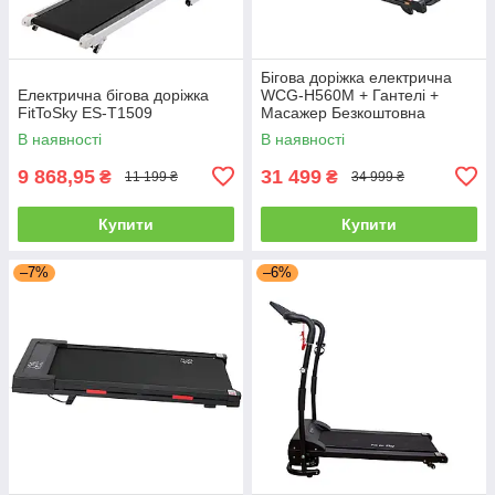
Бігова доріжка електрична
Електрична бігова доріжка
WCG-H560М + Гантелі +
FitToSky ES-T1509
Масажер Безкоштовна
доставка
В наявності
В наявності
9 868,95
31 499
₴
₴
11 199 ₴
34 999 ₴
Купити
Купити
–7%
–6%