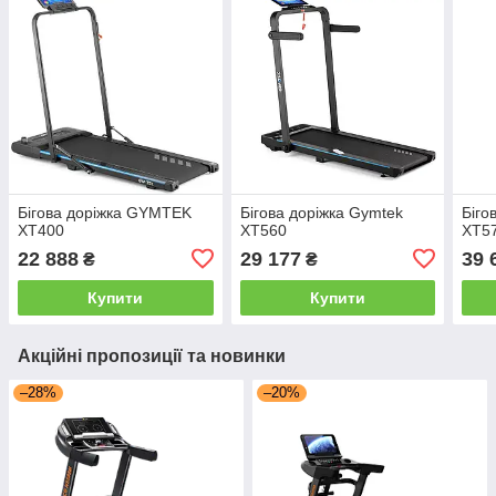
Бігова доріжка GYMTEK
Бігова доріжка Gymtek
Біго
XT400
XT560
XT5
22 888
29 177
39 
₴
₴
Купити
Купити
Акційні пропозиції та новинки
–28%
–20%