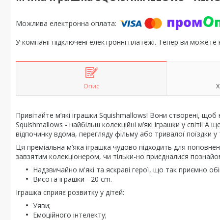
У компанії підключені електронні платежі. Тепер ви можете
Опис
Х
Привітайте м’які іграшки Squishmallows! Вони створені, що
Squishmallows - найбільш колекційні м’які іграшки у світі! А
відпочинку вдома, перегляду фільму або тривалої поїздки у 
Ця преміальна м’яка іграшка чудово підходить для поповненн
завзятим колекціонером, чи тільки-но приєдналися познайоми
Надзвичайно м'які та яскраві герої, що так приємно об
Висота іграшки - 20 cm.
Іграшка сприяє розвитку у дітей:
Уяви;
Емоційного інтелекту;