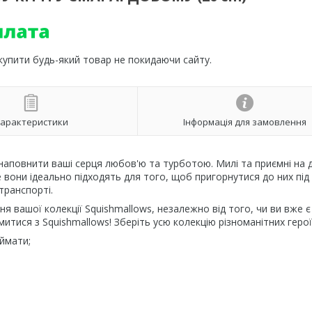
 купити будь-який товар не покидаючи сайту.
арактеристики
Інформація для замовлення
б наповнити ваші серця любов'ю та турботою. Милі та приємні на 
 ще вони ідеально підходять для того, щоб пригорнутися до них під
транспорті.
я вашої колекції Squishmallows, незалежно від того, чи ви вже є
тися з Squishmallows! Зберіть усю колекцію різноманітних герої
іймати;