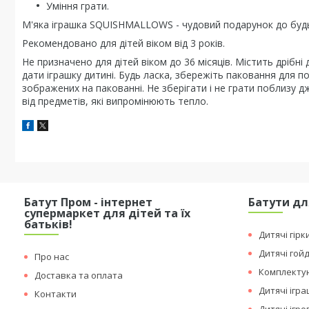
Уміння грати.
М'яка іграшка SQUISHMALLOWS - чудовий подарунок до будь
Рекомендовано для дітей віком від 3 років.
Не призначено для дітей віком до 36 місяців. Містить дрібні
дати іграшку дитині. Будь ласка, збережіть паковання для п
зображених на пакованні. Не зберігати і не грати поблизу 
від предметів, які випромінюють тепло.
Батут Пром - інтернет
Батути дл
супермаркет для дітей та їх
батьків!
Дитячі гірк
Дитячі гой
Про нас
Комплектую
Доставка та оплата
Дитячі ігр
Контакти