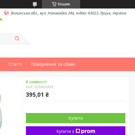
Кошик
Волинська обл., вул. Наливайка 24а, індекс 43023, Луцьк, Україна
Статті
Повернення та обмін
В наявності
Код:
SQSN00498
395,01 ₴
Купити
Купити з