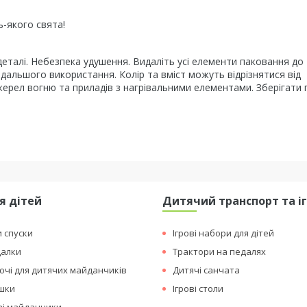
-якого свята!
 деталі. Небезпека удушення. Видаліть усі елементи паковання до 
одальшого використання. Колір та вміст можуть відрізнятися від
джерел вогню та приладів з нагрівальними елементами. Зберігати 
я дітей
Дитячий транспорт та і
и спуски
Ігрові набори для дітей
далки
Трактори на педалях
чі для дитячих майданчиків
Дитячі санчата
ашки
Ігрові столи