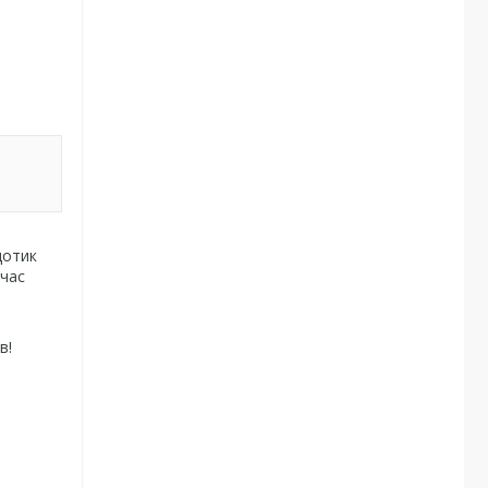
дотик
 час
в!