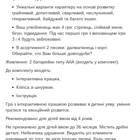
Унікальні варіанти характеру на основі розвитку:
грайливий, допитливий, сварливий, неслухняний,
гіперактивний, байдужий та багато інших.
Ваш улюбленець має 4 гри: стрілець, спіймай мене,
бігун, підкидання. Під час першої гри з вихованцем ігри
З і 4 будуть заблоковані.
В асортименті 2 песики: далматинець і коргі.
Обирайте, хто Вам більше довподоби?
Живлення: 2 батарейки типу ААА (входять у комплект).
До комплекту входять:
Інтерактивна іграшка,
Кліпса зі шнурком,
Інструкція.
Гра з інтерактивною іграшкою розвиває в дитині уяву, уміння
гратися та емоційний розвиток.
Рекомендовано для дітей віком від 4 років.
Не призначено для дітей віком до 36 місяців. Містить дрібні
деталі. Небезпека удушення. Видаліть усі елементи
паковання до того, як дати іграшку дитині. Будь ласка,