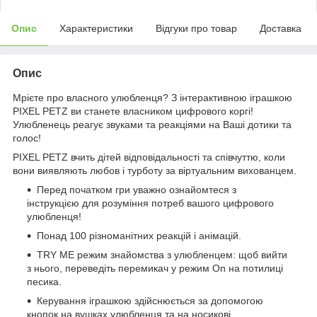
Опис
Характеристики
Відгуки про товар
Доставка
Опис
Мрієте про власного улюбленця? З інтерактивною іграшкою
PIXEL PETZ ви станете власником цифрового коргі!
Улюбленець реагує звуками та реакціями на Ваші дотики та
голос!
PIXEL PETZ вчить дітей відповідальності та співчуттю, коли
вони виявляють любов і турботу за віртуальним вихованцем.
Перед початком гри уважно ознайомтеся з
інструкцією для розуміння потреб вашого цифрового
улюбленця!
Понад 100 різноманітних реакцій і анімацій.
TRY ME режим знайомства з улюбленцем: щоб вийти
з нього, переведіть перемикач у режим On на потилиці
песика.
Керування іграшкою здійснюється за допомогою
кнопок на вушках улюбленця та на носикові.