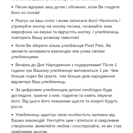
Песик відчуває ваш дотик і обожнює, коли Ви гладите
його по голові!
Реагує на ваш голос і може записати його! Натисніть і
утримуйте кнопку на носику песика, почекайте знак
мікрофона на екрані та відпустіть кнопку. І улюбленець
повторить Вашу розмову гавкотом!
Коли Ви зберете кілька улюбленців РіхеІ Petz, Ви
зможете активувати взаємодію між усіма своїми
улюбленцями.
Вечірка до Дня Народження з подарунками! Після 1
години гри Вашому улюбленцю виповниться 1 рік. Чим
більше годин Ви граєте, тим більше днів народження
відсвяткує Ваш улюбленець.
За цифровим улюбленцем дитині необхідно буде
доглядати, граючи з ним, годуючи та навіть лікуючи
його. Від цього його показники щастя та енергії будуть
рости.
Улюбленець адаптує свою особистість залежно від
Ваших взаємодій. Нехтуйте цим і зітніться зі сварливим
створінням; виявляйте любов і спостерігайте, як він стає
грайливим другом.