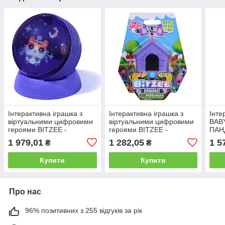
Інтерактивна іграшка з
Інтерактивна іграшка з
Інте
віртуальними цифровими
віртуальними цифровими
BAB
героями BITZEE -
героями BITZEE -
ПАНД
ХОМ'ЯКИ В КУЛІ
БУДИНОК ПЕСИКІВ
1 979,01
1 282,05
1 5
₴
₴
Купити
Купити
Про нас
96% позитивних з 255 відгуків за рік