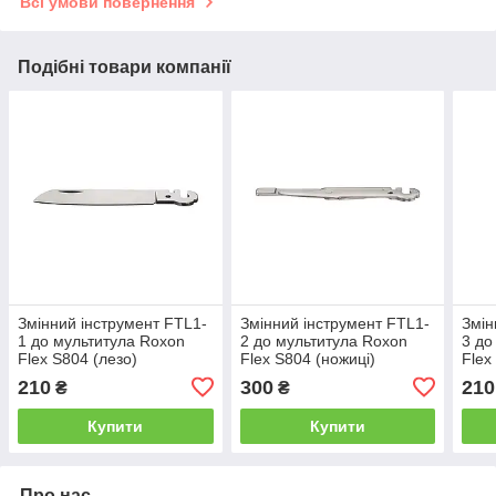
Всі умови повернення
Подібні товари компанії
Змінний інструмент FTL1-
Змінний інструмент FTL1-
Змін
1 до мультитула Roxon
2 до мультитула Roxon
3 до
Flex S804 (лезо)
Flex S804 (ножиці)
Flex
сере
210
300
210
₴
₴
Купити
Купити
Про нас