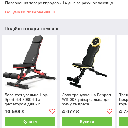
Повернення товару впродовж 14 днів за рахунок покупця
Всі умови повернення
Подібні товари компанії
Лава тренувальна Hop-
Лава тренувальна Besport
Трен
Sport HS-2090HB з
WB-002 універсальна для
Besp
фіксатором для ніг
жиму та преса
гори
стій
10 588
4 677
4 7
₴
₴
Купити
Купити