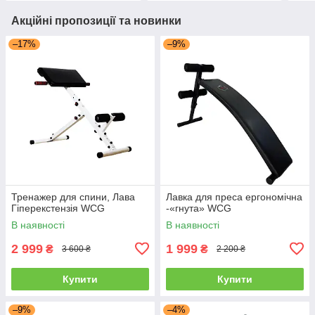
Акційні пропозиції та новинки
–17%
–9%
Тренажер для спини, Лава
Лавка для преса ергономічна
Гіперекстензія WCG
-«гнута» WCG
В наявності
В наявності
2 999
1 999
₴
₴
3 600 ₴
2 200 ₴
Купити
Купити
–9%
–4%