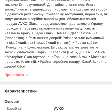
технологій і потужностей. Для забезпечення постійного
високої якості та відповідності нормам і стандартам всі вироби
піддаються ретельному і тривалому тестування, перед тим, як
запускаються в серійне виробництво. Абсолютно кожен
продукт AVKO Glass перед упаковкою і доставкою в Україну
проходить перевірку працівниками заводу на цілісність і
наявність браку. • Задні стінки: Немає. • Двері: Розпашна
(поворотна). • Розміщення дверей: Універсальне (можливий
як лівобічний, так і правобічний монтаж). • Форма кабіни:
П'ятикупна. • Комплектація: Вітраж, ручки, металеві петлі,
захисні силіконові шторки. • Габарити (ВхШхД): 190х90х90 см.
• Матеріал: Скло гартоване. • Товщина скла: 6 мм. • Матеріал
профілю: Алюміній. • Країна-виробник товару: Китай. Ширина
дверей 61см.
Приховати
Характеристики
Основні
Виробник
AVKO