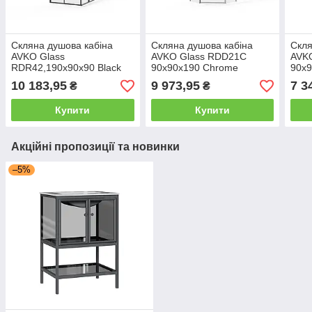
Скляна душова кабіна
Скляна душова кабіна
Скля
AVKO Glass
AVKO Glass RDD21C
AVKO
RDR42,190х90х90 Black
90x90x190 Chrome
90х9
10 183,95
9 973,95
7 3
₴
₴
Купити
Купити
Акційні пропозиції та новинки
–5%