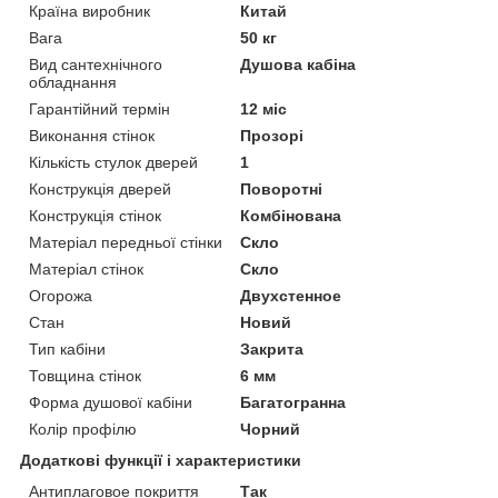
Країна виробник
Китай
Вага
50 кг
Вид сантехнічного
Душова кабіна
обладнання
Гарантійний термін
12 міс
Виконання стінок
Прозорі
Кількість стулок дверей
1
Конструкція дверей
Поворотні
Конструкція стінок
Комбінована
Матеріал передньої стінки
Скло
Матеріал стінок
Скло
Огорожа
Двухстенное
Стан
Новий
Тип кабіни
Закрита
Товщина стінок
6 мм
Форма душової кабіни
Багатогранна
Колір профілю
Чорний
Додаткові функції і характеристики
Антиплаговое покриття
Так