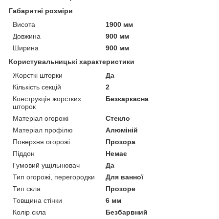
Габаритні розміри
Висота
1900 мм
Довжина
900 мм
Ширина
900 мм
Користувальницькі характеристики
Жорсткі шторки
Да
Кількість секцій
2
Конструкція жорстких
Безкаркасна
шторок
Матеріал огорожі
Стекло
Матеріал профілю
Алюміній
Поверхня огорожі
Прозора
Піддон
Немає
Гумовий ущільнювач
Да
Тип огорожі, перегородки
Для ванної
Тип скла
Прозоре
Товщина стінки
6 мм
Колір скла
Безбарвний