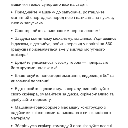
машинки і ваше суперавто вже на старті.
Приєднайте машинку до запускача, розташуйте
магнітний енергодиск перед нею і натисніть на пускову
кнопку запускача.
Спостерігайте за винятковим перевтіленням!
Завдяки магнітному механізму, машинка, з’єднавшись
із диском, підстрибує, робить перекид у повітрі на 360
градусів і приземляється вже у вигляді могутнього
скрічера!
Додайте унікальності своєму герою — прикрасьте
його крутими наліпками!
Влаштовуйте неповторні змагання, видовищні бої та
дивовижні перегони!
Відтворюйте сценки з мультсеріалу, випробовуйте
свого скрічера, змагайтеся за диски, скрічер-паливо та
здобувайте перемогу.
Машинка-трансформер має міцну конструкцію з
надійними кріпленнями та виконана з високоякісного
матеріалу.
Зберіть усю скрічер-команду й організовуйте власні