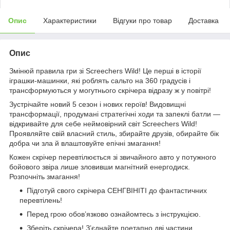
Опис
Характеристики
Відгуки про товар
Доставка
Опис
Змінюй правила гри зі Screechers Wild! Це перші в історії
іграшки-машинки, які роблять сальто на 360 градусів і
трансформуються у могутнього скрічера відразу ж у повітрі!
Зустрічайте новий 5 сезон і нових героїв! Видовищні
трансформації, продумані стратегічні ходи та запеклі батли —
відкривайте для себе неймовірний світ Screechers Wild!
Проявляйте свій власний стиль, збирайте друзів, обирайте бік
добра чи зла й влаштовуйте епічні змагання!
Кожен скрічер перевтілюється зі звичайного авто у потужного
бойового звіра лише зловивши магнітний енергодиск.
Розпочніть змагання!
Підготуй свого скрічера СЕНГВІНІТІ до фантастичних
перевтілень!
Перед грою обов’язково ознайомтесь з інструкцією.
Зберіть скрічера! З’єднайте поетапно дві частини