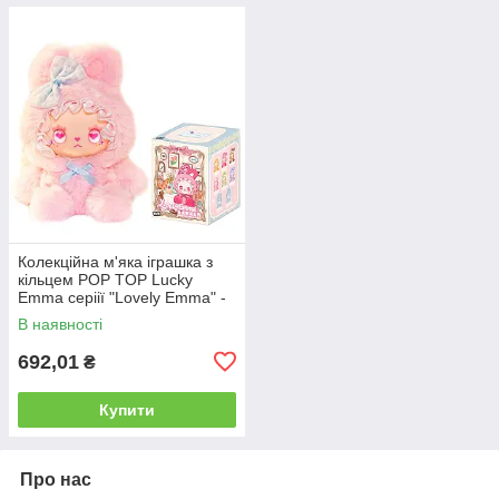
Колекційна м'яка іграшка з
кільцем POP TOP Lucky
Emma серіії "Lovely Emma" -
ЗАЙЧЕНЯТА(дисп., в ас.)
В наявності
692,01
₴
Купити
Про нас