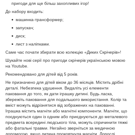
пригоди для ще більш захопливих ігор!
До набору входить:
машинка-трансформер;
запускач;
диск;
лист з наліпками.
Саме час почати збирати всю колекцію «Диких Скрічерів»!
Шукайте нові серії про пригоди скрічерів українською мовою
на Youtube.
Рекомендовано для дітей від 5 років.
Не призначено для дітей віком до 36 місяців. Містить дрібні
деталі. Небезпека удушення. Видаліть усі елементи
паковання до того, як дати іграшку дитині. Будь ласка,
збережіть паковання для подальшого використання. Колір та
вміст можуть відрізнятися від зображених на пакованні.
Іграшка містить магніти або магнітні компоненти. Магніти, що
поєднуються один із одним або приєднуються до металевого
предмета всередині людського тіла, можуть спричинити тяжкі
або фатальні травми. Негайно зверніться за медичною
допомогою, якщо дитина проковтнула магніти. Дорослі