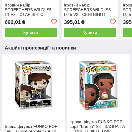
Ігровий набір
Ігровий набір
Ігро
SCREECHERS WILD! S5
SCREECHERS WILD! S5
SCR
L1 V2 - СТАР ВІНГС
L0.5 V2 - СЕНГВІНІТІ
L0.5
(запускач-бластер,
(запускач, машинка-
(зап
692,01
395,01
395
₴
₴
машинка-трансформер)
трансформер)
тра
Купити
Купити
Акційні пропозиції та новинки
Ігрова фігурка FUNKO POP!
Ігрова фігурка FUNKO POP!
серії "Ваяна" S3 - ВАЯНА ТА
серії "Ghost of Yotei" - АЦУ
СЕРЦЕ ТЕ ФІТІ (GW)