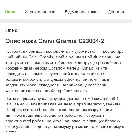
Опис
Характеристики
Відгуки про товар
Доставка
Опис
Опис ножа Civivi Gramis C23004-2:
Гострий, як бритва, і маленький, як зубочистка, — все це про
шийний ніж Civivi Gramis, який є одним з наймініатюрніших
інструментів в асортименті бренду. Конструкція розроблена
ножовим дизайнером Остапом Хелем (Ostap Hel) та
підходить не тільки як сувенірний ніж для любителя
колекційних речей, а й цілком ефективний помічник в
завданнях малої складності, наприклад, у розрізанні
картонного паковання або дрібних шнурів.
Ніж має фіксовану конструкцію, довжина якої складає 59.1
мм. З них 26 мм припадає на лезо з прямим заточуванням.
Профіль клинка sheepsfoot з характерним закругленим
кінчиком практично повністю позбавляє інструмент
ефективності роботи на укол і одночасно підвищує безпеку
експлуатації, зводячи до мінімуму ризик випадкового порізу о