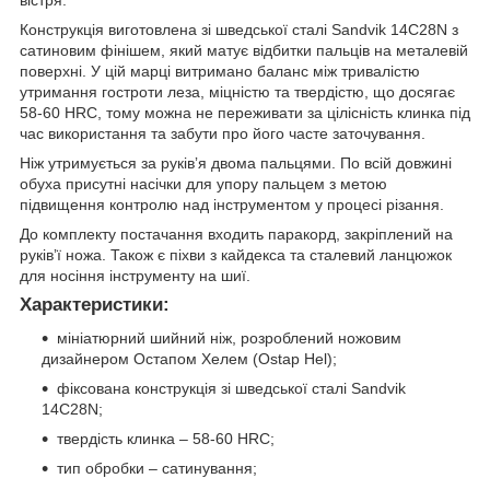
вістря.
Конструкція виготовлена зі шведської сталі Sandvik 14C28N з
сатиновим фінішем, який матує відбитки пальців на металевій
поверхні. У цій марці витримано баланс між тривалістю
утримання гостроти леза, міцністю та твердістю, що досягає
58-60 HRC, тому можна не переживати за цілісність клинка під
час використання та забути про його часте заточування.
Ніж утримується за руківʼя двома пальцями. По всій довжині
обуха присутні насічки для упору пальцем з метою
підвищення контролю над інструментом у процесі різання.
До комплекту постачання входить паракорд, закріплений на
руківʼї ножа. Також є піхви з кайдекса та сталевий ланцюжок
для носіння інструменту на шиї.
Характеристики:
мініатюрний шийний ніж, розроблений ножовим
дизайнером Остапом Хелем (Ostap Hel);
фіксована конструкція зі шведської сталі Sandvik
14C28N;
твердість клинка – 58-60 HRC;
тип обробки – сатинування;