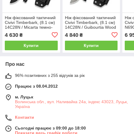
Ніж фіксований тактичний
Ніж фіксований тактичний
Ніж 
Civivi Timberbark, (8.1 см)
Civivi Timberbark, (8.1 см)
Civi
14C28N / Micarta темно-
14C28N / Guibourtia Wood
N690
зелений
4 630
4 840
6 9
₴
₴
Купити
Купити
Про нас
96% позитивних з 255 відгуків за рік
Працює з 08.04.2012
м. Луцьк
Волинська обл., вул. Наливайка 24а, індекс 43023, Луцьк,
Україна
Контакти
Сьогодні працює з 09:00 до 18:00
Показати весь графік роботи