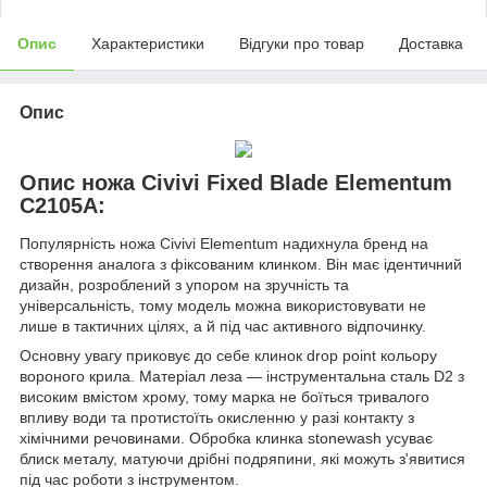
Опис
Характеристики
Відгуки про товар
Доставка
Опис
Опис ножа Civivi Fixed Blade Elementum
C2105A:
Популярність ножа Civivi Elementum надихнула бренд на
створення аналога з фіксованим клинком. Він має ідентичний
дизайн, розроблений з упором на зручність та
універсальність, тому модель можна використовувати не
лише в тактичних цілях, а й під час активного відпочинку.
Основну увагу приковує до себе клинок drop point кольору
вороного крила. Матеріал леза — інструментальна сталь D2 з
високим вмістом хрому, тому марка не боїться тривалого
впливу води та протистоїть окисленню у разі контакту з
хімічними речовинами. Обробка клинка stonewash усуває
блиск металу, матуючи дрібні подряпини, які можуть з'явитися
під час роботи з інструментом.