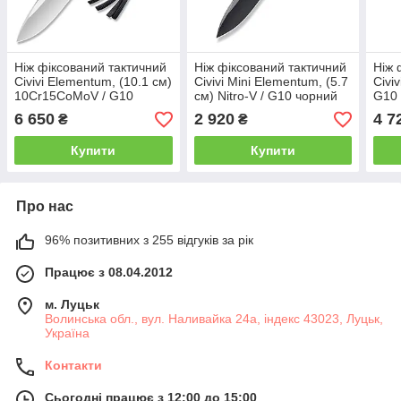
Ніж фіксований тактичний
Ніж фіксований тактичний
Ніж 
Civivi Elementum, (10.1 см)
Civivi Mini Elementum, (5.7
Civiv
10Cr15CoMoV / G10
см) Nitro-V / G10 чорний
G10 
чорний
6 650
2 920
4 7
₴
₴
Купити
Купити
Про нас
96% позитивних з 255 відгуків за рік
Працює з 08.04.2012
м. Луцьк
Волинська обл., вул. Наливайка 24а, індекс 43023, Луцьк,
Україна
Контакти
Сьогодні працює з 12:00 до 15:00