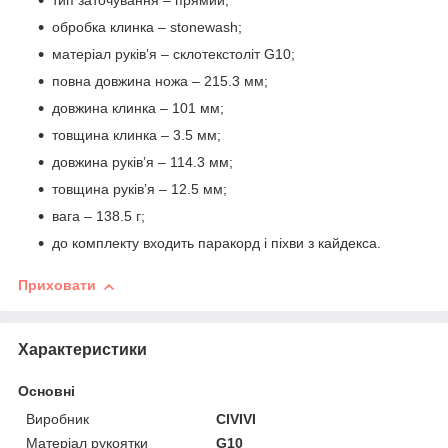
тип заточування – прямий;
обробка клинка – stonewash;
матеріал руківʼя – склотекстоліт G10;
повна довжина ножа – 215.3 мм;
довжина клинка – 101 мм;
товщина клинка – 3.5 мм;
довжина руківʼя – 114.3 мм;
товщина руківʼя – 12.5 мм;
вага – 138.5 г;
до комплекту входить паракорд і піхви з кайдекса.
Приховати
Характеристики
Основні
Виробник
CIVIVI
Матеріал рукоятки
G10