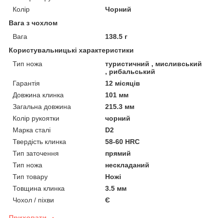
Колір
Чорний
Вага з чохлом
Вага
138.5 г
Користувальницькі характеристики
Тип ножа
туристичний , мисливський
, рибальський
Гарантія
12 місяців
Довжина клинка
101 мм
Загальна довжина
215.3 мм
Колір рукоятки
чорний
Марка сталі
D2
Твердість клинка
58-60 HRC
Тип заточення
прямий
Тип ножа
нескладаний
Тип товару
Ножі
Товщина клинка
3.5 мм
Чохол / піхви
Є
Приховати