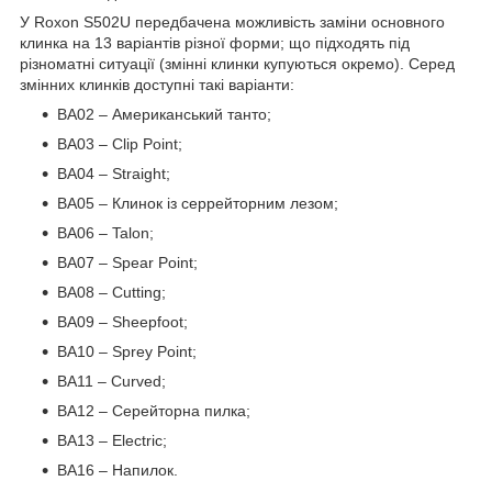
У Roxon S502U передбачена можливість заміни основного
клинка на 13 варіантів різної форми; що підходять під
різноматні ситуації (змінні клинки купуються окремо). Серед
змінних клинків доступні такі варіанти:
BA02 – Американський танто;
BA03 – Clip Point;
BA04 – Straight;
BA05 – Клинок із серрейторним лезом;
BA06 – Talon;
BA07 – Spear Point;
BA08 – Cutting;
BA09 – Sheepfoot;
BA10 – Sprey Point;
BA11 – Curved;
BA12 – Серейторна пилка;
BA13 – Electric;
BA16 – Напилок.