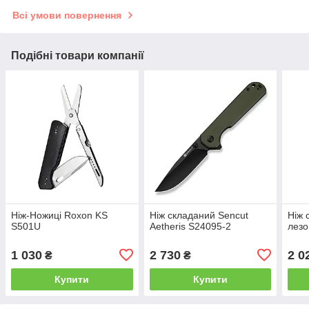
Всі умови повернення
Подібні товари компанії
Ніж-Ножиці Roxon KS
Ніж складаний Sencut
Ніж 
S501U
Aetheris S24095-2
лезо
1 030
2 730
2 0
₴
₴
Купити
Купити