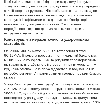
Щоб змінити клинок; необхідно при закритому інструменті
зсунути в центр два блокіратори; що знаходяться у передній і
задній сторонах рукоятки. Ніж розбирається на три складові.
Після заміни клинка на інший необхідно зібрати частини
конструкції і зафіксувати їх за допомогою блокіраторів;
помістивши їх у вихідне положення. У всіх клинках
передбачено отвір; що допомагає швидко розкрити
інструмент однією рукою.
Конструкція з нержавіючих та удароміцних
матеріалів
Основний клинок Roxon S502U виготовлений зі сталі
8Cr13MoV. Її головна перевага — оптимальний баланс між
міцнісними; антикорозійними та ріжучими характеристиками;
які гарантують стабільність інструменту при використанні у
будь-яких умовах. Лезо легко піддається заточуванню і не
потребує регулярної правки завдяки твердості металу близько
56-59 HRC.
У виробництві решти конструкції застосовується сталь марки
AISI 420. У зміцненому стані її твердість коливається в межах
50-55 HRC; що робить її досить пластичною і запобігає появі
пошкоджень у разі удару при падінні. Метал витримує вплив
екстремально високих температур; а включення хрому ±13%