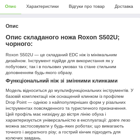
Опис
Характеристики
Відгуки про товар
Доставка
Опис
Опис складаного ножа Roxon S502U;
чорного:
Roxon S502U — це складаний EDC ніж із мінімальним
дизайном. Інструмент підійде для використання як у
побутових; так і в польових умовах та стане стильним
доповненням будь-якого образу.
Функціональний ніж зі змінними клинками
Модель відноситься до мультифункціональних інструментів. У
базовій комплектації ніж оснащений клинком із профілем
Drop Point — однією з найпопулярніших форм у різальних
інструментах повсякденного та туристичного призначення.
Цей профіль має низхідну до вістря лінію обуха і
характеризується універсальністю в експлуатації: довге лезо
можна застосовувати у будь-яких роботах; що вимагають
точного і акуратного різу; а гострий кінчик підходить для
колючих завдань.