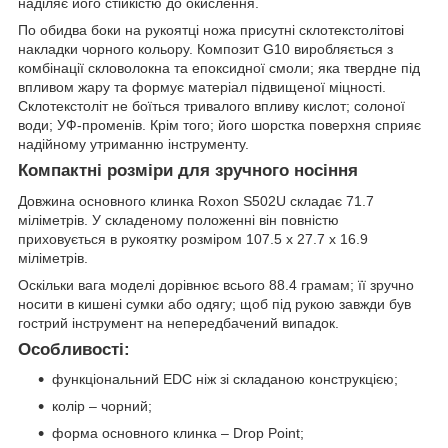
наділяє його стійкістю до окислення.
По обидва боки на рукоятці ножа присутні склотекстолітові
накладки чорного кольору. Композит G10 виробляється з
комбінації скловолокна та епоксидної смоли; яка твердне під
впливом жару та формує матеріал підвищеної міцності.
Склотекстоліт не боїться тривалого впливу кислот; солоної
води; УФ-променів. Крім того; його шорстка поверхня сприяє
надійному утриманню інструменту.
Компактні розміри для зручного носіння
Довжина основного клинка Roxon S502U складає 71.7
міліметрів. У складеному положенні він повністю
приховується в рукоятку розміром 107.5 х 27.7 х 16.9
міліметрів.
Оскільки вага моделі дорівнює всього 88.4 грамам; її зручно
носити в кишені сумки або одягу; щоб під рукою завжди був
гострий інструмент на непередбачений випадок.
Особливості:
функціональний EDC ніж зі складаною конструкцією;
колір – чорний;
форма основного клинка – Drop Point;